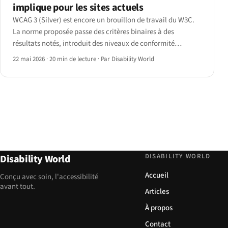
implique pour les sites actuels
WCAG 3 (Silver) est encore un brouillon de travail du W3C.
La norme proposée passe des critères binaires à des
résultats notés, introduit des niveaux de conformité
bronze/argent/or et élargit sa portée aux modalités
22 mai 2026
·
20 min de lecture
·
Par Disability World
cognitives, vocales et AAC.
DISABILITY WORLD
Disability World
Accueil
Conçu avec soin, l'accessibilité
avant tout.
Articles
À propos
Contact