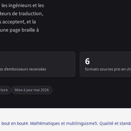
les ingénieurs et les
oteurs de traduction,
s acceptent, et la
’une page braille à
6
les d’embosseurs recensées
formats sources pris en c
cture
Mise à jour mai 2026
e bout en bout
4. Mathématiques et multilinguisme
5. Qualité et stand