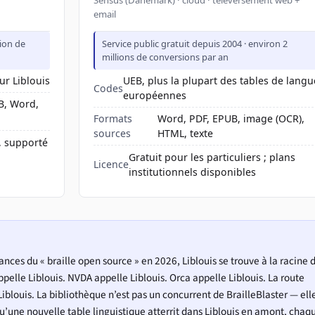
email
tion de
Service public gratuit depuis 2004 · environ 2
millions de conversions par an
ur Liblouis
UEB, plus la plupart des tables de langu
Codes
européennes
B, Word,
Formats
Word, PDF, EPUB, image (OCR),
sources
HTML, texte
, supporté
Gratuit pour les particuliers ; plans
Licence
institutionnels disponibles
ances du « braille open source » en 2026, Liblouis se trouve à la racine 
appelle Liblouis. NVDA appelle Liblouis. Orca appelle Liblouis. La route
iblouis. La bibliothèque n’est pas un concurrent de BrailleBlaster — ell
u’une nouvelle table linguistique atterrit dans Liblouis en amont, chaq