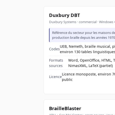
Duxbury DBT
Duxbury Systems · commercial · Windows
Référence du secteur pour les maisons d
production braille depuis les années 197
UEB, Nemeth, braille musical, p
Codes
environ 130 tables linguistique
Formats
Word, OpenOffice, HTML, T
sources
NimasXML, LaTeX (partiel)
Licence monoposte, environ 70
Licence
public
BrailleBlaster
APH + Sao Mai Center · open source · Java ·