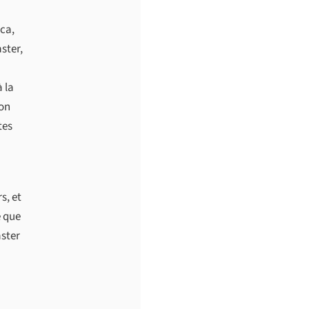
rca,
ster,
 la
non
tes
s, et
e que
aster