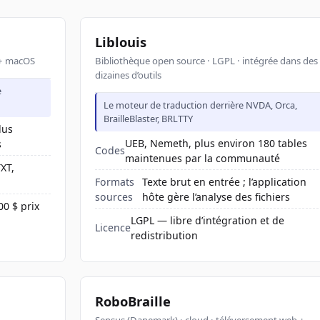
Liblouis
 + macOS
Bibliothèque open source · LGPL · intégrée dans des
dizaines d’outils
e
0
Le moteur de traduction derrière NVDA, Orca,
BrailleBlaster, BRLTTY
lus
UEB, Nemeth, plus environ 180 tables
s
Codes
maintenues par la communauté
XT,
Formats
Texte brut en entrée ; l’application
sources
hôte gère l’analyse des fichiers
0 $ prix
LGPL — libre d’intégration et de
Licence
redistribution
RoboBraille
Sensus (Danemark) · cloud · téléversement web +