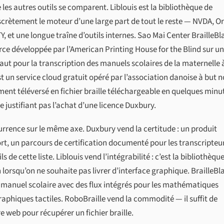
les autres outils se comparent. Liblouis est la bibliothèque de
scrètement le moteur d’une large part de tout le reste — NVDA, O
Y, et une longue traîne d’outils internes. Sao Mai Center BrailleBla
ce développée par l’American Printing House for the Blind sur un
faut pour la transcription des manuels scolaires de la maternelle à
t un service cloud gratuit opéré par l’association danoise à but 
ment téléversé en fichier braille téléchargeable en quelques minu
 justifiant pas l’achat d’une licence Duxbury.
rrence sur le même axe. Duxbury vend la certitude : un produit
t, un parcours de certification documenté pour les transcripteur
ls de cette liste. Liblouis vend l’intégrabilité : c’est la bibliothèqu
 lorsqu’on ne souhaite pas livrer d’interface graphique. BrailleBl
 manuel scolaire avec des flux intégrés pour les mathématiques
graphiques tactiles. RoboBraille vend la commodité — il suffit de
e web pour récupérer un fichier braille.