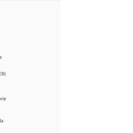
e
EB)
erie
la