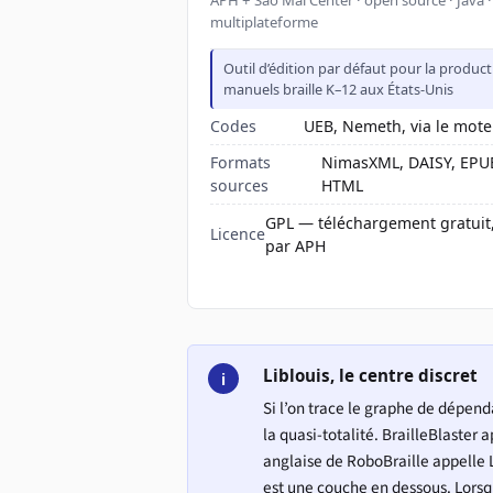
multiplateforme
Outil d’édition par défaut pour la produc
manuels braille K–12 aux États-Unis
Codes
UEB, Nemeth, via le mote
Formats
NimasXML, DAISY, EPU
sources
HTML
GPL — téléchargement gratuit
Licence
par APH
Liblouis, le centre discret
i
Si l’on trace le graphe de dépend
la quasi-totalité. BrailleBlaster 
anglaise de RoboBraille appelle L
est une couche en dessous. Lorsq