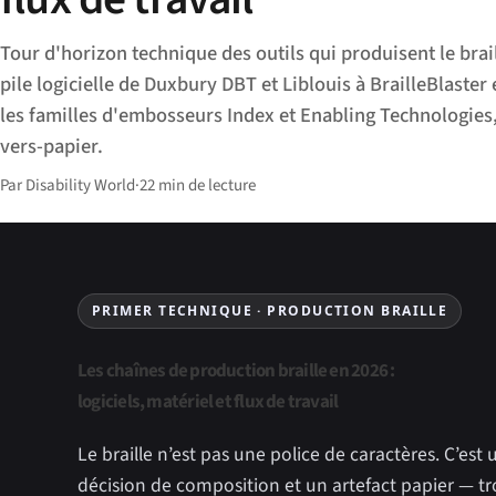
Tour d'horizon technique des outils qui produisent le brail
pile logicielle de Duxbury DBT et Liblouis à BrailleBlaster 
les familles d'embosseurs Index et Enabling Technologies, 
vers-papier.
Par Disability World
·
22 min de lecture
PRIMER TECHNIQUE · PRODUCTION BRAILLE
Les chaînes de production braille en 2026 :
logiciels, matériel et flux de travail
Le braille n’est pas une police de caractères. C’est
décision de composition et un artefact papier — t