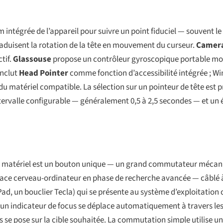
 intégrée de l’appareil pour suivre un point fiduciel — souvent le
 traduisent la rotation de la tête en mouvement du curseur.
Camer
tif.
Glassouse
propose un contrôleur gyroscopique portable mont
inclut
Head Pointer
comme fonction d’accessibilité intégrée ; W
à du matériel compatible. La sélection sur un pointeur de tête est
ntervalle configurable — généralement 0,5 à 2,5 secondes — et un 
. Le matériel est un bouton unique — un grand commutateur mécan
erface cerveau-ordinateur en phase de recherche avancée — câblé 
d, un bouclier Tecla) qui se présente au système d’exploitatio
 un indicateur de focus se déplace automatiquement à travers les 
us se pose sur la cible souhaitée. La commutation simple utilise u