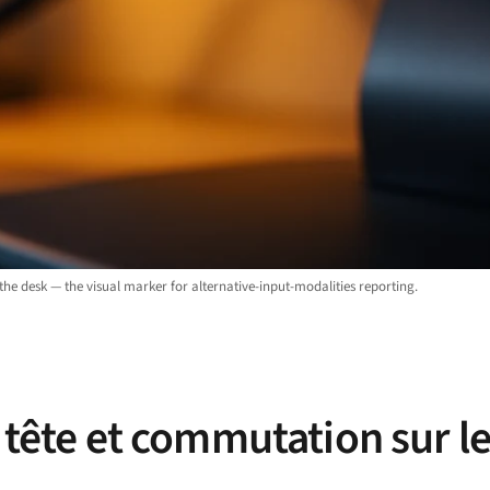
he desk — the visual marker for alternative-input-modalities reporting.
e tête et commutation sur l