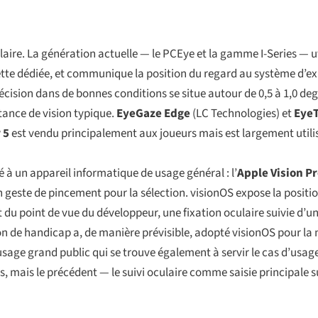
culaire. La génération actuelle — le PCEye et la gamme I-Series — u
tte dédiée, et communique la position du regard au système d’e
cision dans de bonnes conditions se situe autour de 0,5 à 1,0 degr
tance de vision typique.
EyeGaze Edge
(LC Technologies) et
EyeT
 5
est vendu principalement aux joueurs mais est largement utili
é à un appareil informatique de usage général : l’
Apple Vision P
geste de pincement pour la sélection. visionOS expose la positi
t du point de vue du développeur, une fixation oculaire suivie d’u
 de handicap a, de manière prévisible, adopté visionOS pour la 
sage grand public qui se trouve également à servir le cas d’usage
rs, mais le précédent — le suivi oculaire comme saisie principale