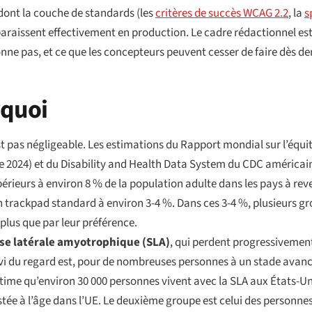
 dont la couche de standards (les
critères de succès WCAG 2.2
, la
s
apparaissent effectivement en production. Le cadre rédactionnel est
tionne pas, et ce que les concepteurs peuvent cesser de faire dès d
rquoi
st pas négligeable. Les estimations du
Rapport mondial sur l’équi
e 2024) et du
Disability and Health Data System
du CDC américain 
rieurs à environ 8 % de la population adulte dans les pays à reven
n trackpad standard à environ 3-4 %. Dans ces 3-4 %, plusieurs gro
plus que par leur préférence.
ose latérale amyotrophique (SLA)
, qui perdent progressivement
ivi du regard est, pour de nombreuses personnes à un stade avancé
stime qu’environ 30 000 personnes vivent avec la SLA aux États-U
stée à l’âge dans l’UE. Le deuxième groupe est celui des personne