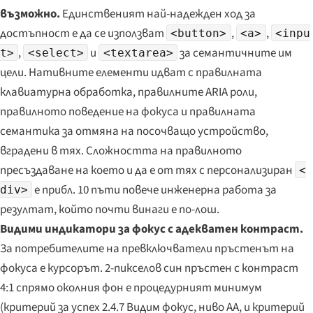
възможно.
Единственият най-надежден ход за
достъпност е да се използват
,
,
<button>
<a>
<inpu
,
и
за семантичните им
t>
<select>
<textarea>
цели. Нативните елементи идват с правилната
клавиатурна обработка, правилните ARIA роли,
правилното поведение на фокуса и правилната
семантика за отмяна на посочващо устройство,
вградени в тях. Сложността на правилното
пресъздаване на което и да е от тях с персонализиран
<
е прибл. 10 пъти повече инженерна работа за
div>
резултат, който почти винаги е по-лош.
Видими индикатори за фокус с адекватен контраст.
За потребителите на превключватели пръстенът на
фокуса
е
курсорът. 2-пикселов син пръстен с контраст
4:1 спрямо околния фон е процедурният минимум
(критерий за успех 2.4.7 Видим фокус, ниво AA, и критерий