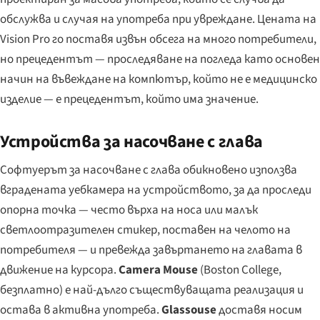
обслужва и случая на употреба при увреждане. Цената на
Vision Pro го поставя извън обсега на много потребители,
но прецедентът — проследяване на погледа като основен
начин на въвеждане на компютър, който не е медицинско
изделие — е прецедентът, който има значение.
Устройства за насочване с глава
Софтуерът за насочване с глава обикновено използва
вградената уебкамера на устройството, за да проследи
опорна точка — често върха на носа или малък
светлоотразителен стикер, поставен на челото на
потребителя — и превежда завъртането на главата в
движение на курсора.
Camera Mouse
(Boston College,
безплатно) е най-дълго съществуващата реализация и
остава в активна употреба.
Glassouse
доставя носим