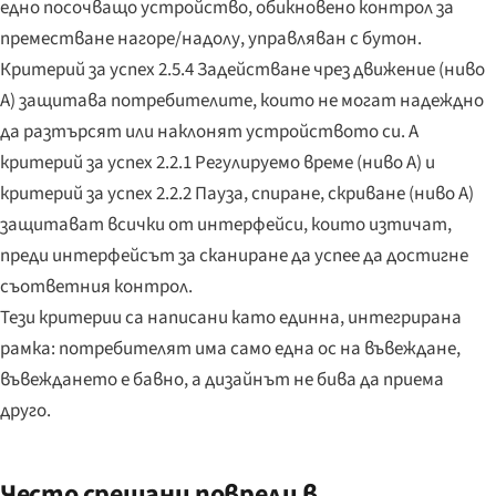
едно посочващо устройство, обикновено контрол за
преместване нагоре/надолу, управляван с бутон.
Критерий за успех 2.5.4 Задействане чрез движение (ниво
A) защитава потребителите, които не могат надеждно
да разтърсят или наклонят устройството си. А
критерий за успех 2.2.1 Регулируемо време (ниво A) и
критерий за успех 2.2.2 Пауза, спиране, скриване (ниво A)
защитават всички от интерфейси, които изтичат,
преди интерфейсът за сканиране да успее да достигне
съответния контрол.
Тези критерии са написани като единна, интегрирана
рамка: потребителят има само една ос на въвеждане,
въвеждането е бавно, а дизайнът не бива да приема
друго.
Често срещани повреди в