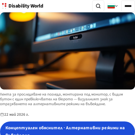
Disability World
Image description:
Лента за проследяване на погледа, монтирана под монитор, с видим
бутон с един превключвател на бюрото — визуалният знак за
отразяването на алтернативните режими на въвеждане.
22 май 2026 г.
Концептуален обяснител · Алтернативни режими на