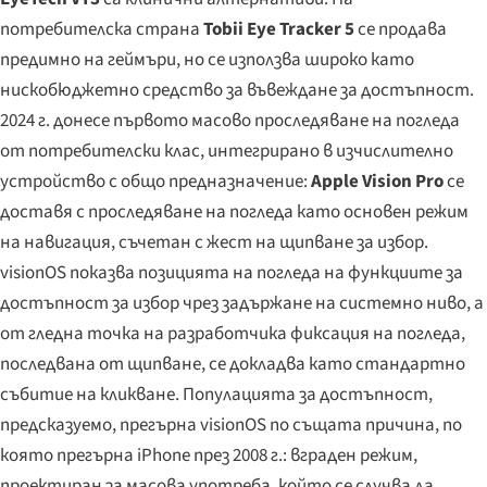
потребителска страна
Tobii Eye Tracker 5
се продава
предимно на геймъри, но се използва широко като
нискобюджетно средство за въвеждане за достъпност.
2024 г. донесе първото масово проследяване на погледа
от потребителски клас, интегрирано в изчислително
устройство с общо предназначение:
Apple Vision Pro
се
доставя с проследяване на погледа като основен режим
на навигация, съчетан с жест на щипване за избор.
visionOS показва позицията на погледа на функциите за
достъпност за избор чрез задържане на системно ниво, а
от гледна точка на разработчика фиксация на погледа,
последвана от щипване, се докладва като стандартно
събитие на кликване. Популацията за достъпност,
предсказуемо, прегърна visionOS по същата причина, по
която прегърна iPhone през 2008 г.: вграден режим,
проектиран за масова употреба, който се случва да