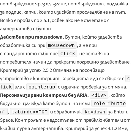
потвърждение чрез плъзгане, потвърждения с подложка
за подпис, капчи, които изискват проследяване на път.
Всяко е провал по 2.5.1, освен ако не е съчетано с
алтернатива с бутон.
Действие при mousedown.
Бутон, който задейства
обработчика си при
, а не при
mousedown
стандартното събитие
, не оставя на
click
потребителя начин да прекрати погрешно задействане.
Критерий за успех 2.5.2 Отмяна на посочващо
устройство е критерият; корекцията е да се свърже с
c
или с
с изрична проверка за отмяна.
lick
pointerup
Персонализирани контроли без ARIA.
, който
<div>
визуално изглежда като бутон, но няма
role=“butto
,
и обработчик
за Enter и
n”
tabindex=“0”
keydown
Space. Контролът е недостъпен от превключвател и от
клавиатурна алтернатива. Критерий за успех 4.1.2 Име,