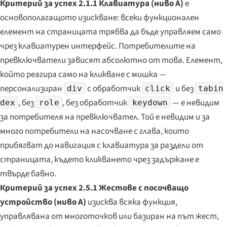
Критерий за успех 2.1.1 Клавиатура (ниво A)
е
основополагащото изискване: всеки функционален
елемент на страницата трябва да бъде управляем само
чрез клавиатурен интерфейс. Потребителите на
превключватели зависят абсолютно от това. Елемент,
който реагира само на кликване с мишка —
персонализиран
с обработчик
и без
div
click
tabin
, без
, без обработчик
— е невидим
dex
role
keydown
за потребителя на превключвател. Той е невидим и за
много потребители на насочване с глава, които
прибягват до навигация с клавиатура за раздели от
страницата, където кликването чрез задържане е
твърде бавно.
Критерий за успех 2.5.1 Жестове с посочващо
устройство (ниво A)
изисква всяка функция,
управлявана от многоточков или базиран на път жест,