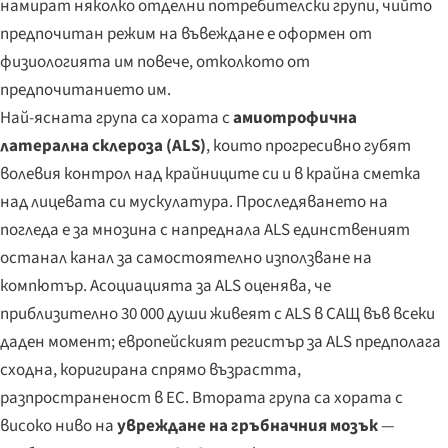
намират няколко отделни потребителски групи, чийто
предпочитан режим на въвеждане е оформен от
физиологията им повече, отколкото от
предпочитанието им.
Най-ясната група са хората с
амиотрофична
латерална склероза (ALS)
, които прогресивно губят
волевия контрол над крайниците си и в крайна сметка
над лицевата си мускулатура. Проследяването на
погледа е за мнозина с напреднала ALS единственият
останал канал за самостоятелно използване на
компютър. Асоциацията за ALS оценява, че
приблизително 30 000 души живеят с ALS в САЩ във всеки
даден момент; европейският регистър за ALS предполага
сходна, коригирана спрямо възрастта,
разпространеност в ЕС. Втората група са хората с
високо ниво на
увреждане на гръбначния мозък
—