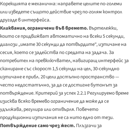
Корекцията е механична: направете целите по-големи
или изведете същото действие чрез по-голям контрол
другаде в интерфейса.
Кликвания, ограничени във времето.
Въртележки,
които се придвижват автоматично на всеки 5 секунди,
диалози „имате 30 секунди да потвърдите“, изтичане на
сесия, което се задейства по средата на задача. За
потребител на превключвател, навигиращ интерфейс за
сканиране със скорост 1,5 секунди на цел, 30-секундно
изтичане е прибл. 20 цели достъпно пространство —
често недостатъчно, за да се достигне бутонът за
потвърждение. Критерий за успех 2.2.1 Регулируемо време
изисква всяко времево ограничение да може да се
удължава, регулира или отхвърля. Повечето
продукционни изтичания не са нито едно от тези.
Потвърждение само чрез жест.
Плъзгачи за