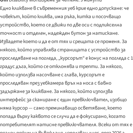
Едно кликване в съвременния уеб крие едно допускане: че
човекът, който кликва, има ръка, китка и посочващо
устройство, което се движи по две оси с подпикселна
точност и отделен, надежден бутон за натискане.
Извадете което и да е от тях и срещата се променя. За
някого, който управлява страницата с устройство за
проследяване на погледа, „курсорът“ е конус на погледа с 1
градус дъга, който се отклонява и трепти. За някого,
който използва насочване с глава, курсорът е
проследяван през уебкамера връх на носа с бавно
задържане за кликване. За някого, който използва
интерфейс за сканиране с един превключвател, изобщо
няма курсор — само преминаващо осветяване, което
попада върху каквото се случи да е фокусирано, когато
потребителят натисне превключвателя. Всеки от тях е
реален режим на въвеждане, използван днес, през 2026 г.,