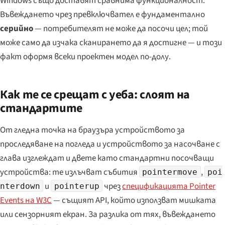
Windows също доставят сравнима функционалност.
Въвеждането чрез превключвател е фундаментално
серийно
— потребителят не може да посочи цел; той
може само да изчака сканирането да я достигне — и този
факт оформя всеки проектен модел по-долу.
Как те се срещат с уеба: слоят на
стандартите
От гледна точка на браузъра устройството за
проследяване на погледа и устройството за насочване с
глава изглеждат и двете като стандартни посочващи
устройства: те излъчват събития
,
pointermove
poi
и
чрез
спецификацията Pointer
nterdown
pointerup
Events на W3C
— същият API, който използват мишката
или сензорният екран. За разлика от тях, въвеждането