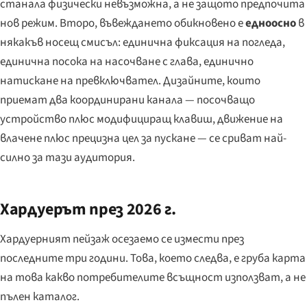
станала физически невъзможна, а не защото предпочита
нов режим. Второ, въвеждането обикновено е
едноосно
в
някакъв носещ смисъл: единична фиксация на погледа,
единична посока на насочване с глава, единично
натискане на превключвател. Дизайните, които
приемат два координирани канала — посочващо
устройство плюс модифициращ клавиш, движение на
влачене плюс прецизна цел за пускане — се сриват най-
силно за тази аудитория.
Хардуерът през 2026 г.
Хардуерният пейзаж осезаемо се измести през
последните три години. Това, което следва, е груба карта
на това какво потребителите всъщност използват, а не
пълен каталог.