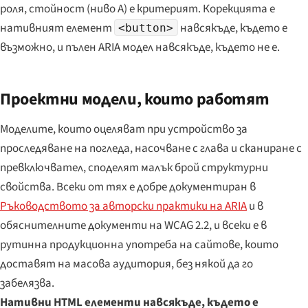
роля, стойност (ниво A) е критерият. Корекцията е
нативният елемент
навсякъде, където е
<button>
възможно, и пълен ARIA модел навсякъде, където не е.
Проектни модели, които работят
Моделите, които оцеляват при устройство за
проследяване на погледа, насочване с глава и сканиране с
превключвател, споделят малък брой структурни
свойства. Всеки от тях е добре документиран в
Ръководството за авторски практики на ARIA
и в
обяснителните документи на WCAG 2.2, и всеки е в
рутинна продукционна употреба на сайтове, които
доставят на масова аудитория, без някой да го
забелязва.
Нативни HTML елементи навсякъде, където е