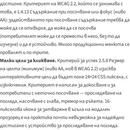
достигне. Критерият на WCAG 2.2, който се занимава с
това, е 1.4.13 Съдържание при посочване или фокус (ниво
AA): задействаното при посочване съдържание трябва да
може да се отхвърля, да може да се посочва
(потребителят може да се премести в него, без то да
изчезне) и да е устойчиво. Много продукционни менюта се
провалят и по трите.
Малки цели за кликване.
Критерий за успех 2.5.8 Размер
на целта (минимум) (ниво AA, нов в WCAG 2.2) изисква
интерактивните цели да бъдат поне 24×24 CSS пиксела, с
изключения. Критерият е написан за докосване и за
потребители с неточно посочване — проследяване на
погледа, насочване с глава, тремор на ръката. 16-
пикселова икона за затваряне в ъгъла на модален
прозорец е на практика почти невъзможна за надеждно
достигане с устройство за проследяване на погледа.