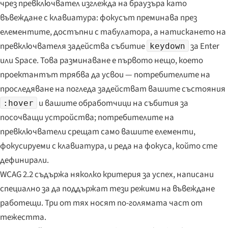
чрез превключвател изглежда на браузъра като
въвеждане с клавиатура: фокусът преминава през
елементите, достъпни с табулатора, а натискането на
превключвателя задейства събитие
за Enter
keydown
или Space. Това разминаване е първото нещо, което
проектантът трябва да усвои — потребителите на
проследяване на погледа задействат вашите състояния
и вашите обработчици на събития за
:hover
посочващи устройства; потребителите на
превключватели срещат само вашите елементи,
фокусируеми с клавиатура, и реда на фокуса, който сте
дефинирали.
WCAG 2.2 съдържа няколко критерия за успех, написани
специално за да поддържат тези режими на въвеждане
работещи. Три от тях носят по-голямата част от
тежестта.