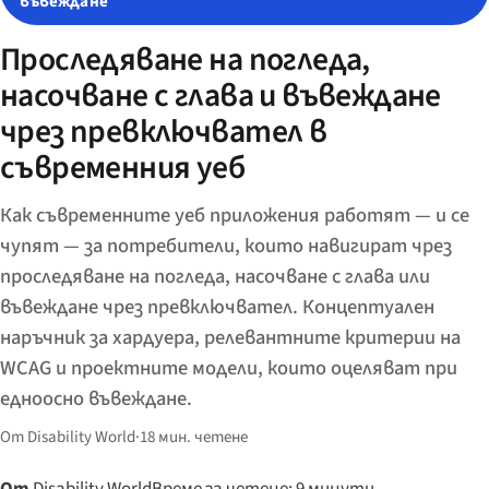
въвеждане
Проследяване на погледа,
насочване с глава и въвеждане
чрез превключвател в
съвременния уеб
Как съвременните уеб приложения работят — и се
чупят — за потребители, които навигират чрез
проследяване на погледа, насочване с глава или
въвеждане чрез превключвател. Концептуален
наръчник за хардуера, релевантните критерии на
WCAG и проектните модели, които оцеляват при
едноосно въвеждане.
От Disability World
·
18 мин. четене
От
Disability World
Време за четене: 9 минути