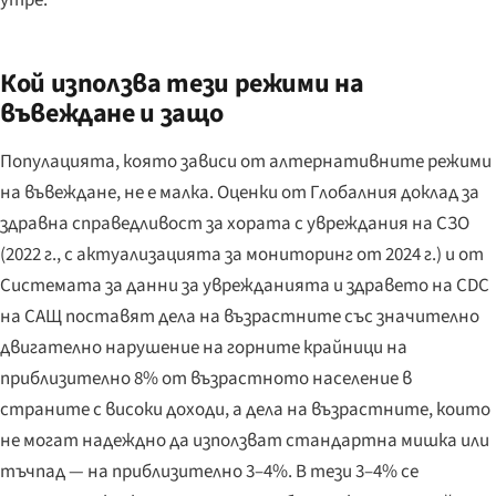
Кой използва тези режими на
въвеждане и защо
Популацията, която зависи от алтернативните режими
на въвеждане, не е малка. Оценки от
Глобалния доклад за
здравна справедливост за хората с увреждания
на СЗО
(2022 г., с актуализацията за мониторинг от 2024 г.) и от
Системата за данни за уврежданията и здравето
на CDC
на САЩ поставят дела на възрастните със значително
двигателно нарушение на горните крайници на
приблизително 8% от възрастното население в
страните с високи доходи, а дела на възрастните, които
не могат надеждно да използват стандартна мишка или
тъчпад — на приблизително 3–4%. В тези 3–4% се