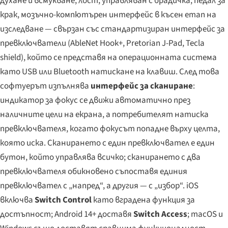
духане и всмукване, лост, управляван с брадичка, педал за
крак, мозъчно-компютърен интерфейс в късен етап на
изследване — свързан със стандартизиран интерфейс за
превключватели (AbleNet Hook+, Pretorian J-Pad, Tecla
shield), който се представя на операционната система
като USB или Bluetooth натискане на клавиш. След това
софтуерът изпълнява
интерфейс за сканиране
:
индикатор за фокус се движи автоматично през
наличните цели на екрана, а потребителят натиска
превключвателя, когато фокусът попадне върху целта,
която иска. Сканирането с един превключвател е един
бутон, който управлява всичко; сканирането с два
превключвателя обикновено съпоставя единия
превключвател с „напред“, а другия — с „избор“. iOS
включва
Switch Control
като вградена функция за
достъпност; Android 14+ доставя
Switch Access
; macOS и