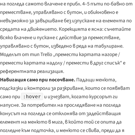
на погледа самото влачене е прибл. 4–5 пъти по-бавно от
преместване, управлявано с бутон, и обикновено е
невъзможно за завършване без изпускане на елемента по
средата на движението. Корекцията е ясна: съчетайте
всяко влачене и пускане с действие за преместване,
управлявано с бутон, изведено в реда на табулиране.
Моделът от тип Trello „премести картата нагоре /
премести картата надолу / премести в друг списък“ е
референтната реализация.
Навигация само при посочване.
Падащи менюта,
подсказки и контроли за разкриване, които се появяват
само при
и изчезват, когато курсорът ги
:hover
напусне. За потребител на проследяване на погледа
конусът на погледа се отклонява от задействащия
елемент на менюто в мига, в който той се опита да
погледне към подточка, и менюто се свива, преди да я