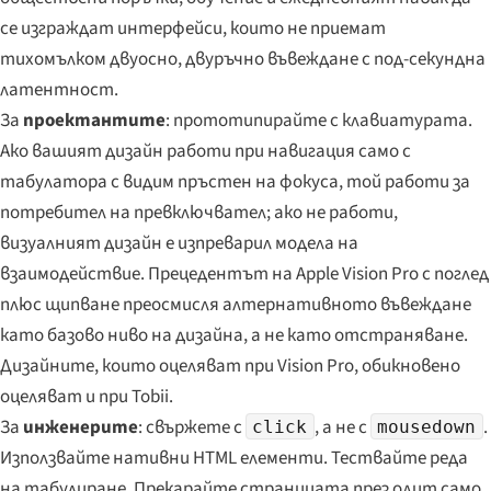
се изграждат интерфейси, които не приемат
тихомълком двуосно, двуръчно въвеждане с под-секундна
латентност.
За
проектантите
: прототипирайте с клавиатурата.
Ако вашият дизайн работи при навигация само с
табулатора с видим пръстен на фокуса, той работи за
потребител на превключвател; ако не работи,
визуалният дизайн е изпреварил модела на
взаимодействие. Прецедентът на Apple Vision Pro с поглед
плюс щипване преосмисля алтернативното въвеждане
като базово ниво на дизайна, а не като отстраняване.
Дизайните, които оцеляват при Vision Pro, обикновено
оцеляват и при Tobii.
За
инженерите
: свържете с
, а не с
.
click
mousedown
Използвайте нативни HTML елементи. Тествайте реда
на табулиране. Прекарайте страницата през одит само