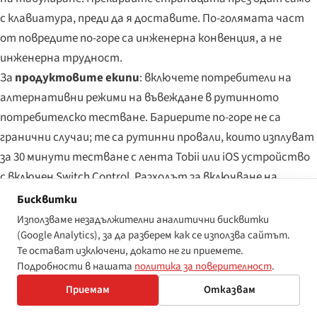
с клавиатура, преди да я доставите. По-голямата част
от повредите по-горе са инженерна конвенция, а не
инженерна трудност.
За
продуктовите екипи
: включете потребители на
алтернативни режими на въвеждане в рутинното
потребителско тестване. Бариерите по-горе не са
гранични случаи; те са рутинни провали, които изплуват
за 30 минути тестване с лента Tobii или iOS устройство
с включен Switch Control. Разходът за включване на
режима в плана за тестване е малък. Разходът да не се
Бисквитки
включи се проявява като описаната по-горе повреда,
Използваме незадължителни аналитични бисквитки
доставена в мащаб, на популация, чиито възможности
(Google Analytics), за да разберем как се използва сайтът.
Те остават изключени, докато не ги приемете.
вече са тесни.
Подробности в нашата
политика за поверителност
.
Уебът работи, когато приеме, че кликването не е
Приемам
Отказвам
универсалният глагол. Потребителката с лента Tobii,
монтирана под монитора ѝ, потребителят с уебкамера,