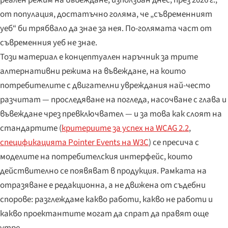
от популация, достатъчно голяма, че „съвременният
уеб“ би трябвало да знае за нея. По-голямата част от
съвременния уеб не знае.
Този материал е концептуален наръчник за трите
алтернативни режима на въвеждане, на които
потребителите с двигателни увреждания най-често
разчитат — проследяване на погледа, насочване с глава и
въвеждане чрез превключвател — и за това как слоят на
стандартите (
критериите за успех на WCAG 2.2
,
спецификацията Pointer Events на W3C
) се пресича с
моделите на потребителския интерфейс, които
действително се появяват в продукция. Рамката на
отразяване е редакционна, а не движена от съдебни
спорове: разглеждаме какво работи, какво не работи и
какво проектантите могат да спрат да правят още
утре.