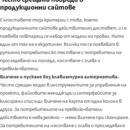
продукционни сайтове
Съпоставете тези критерии с това, което
продукционните сайтове действително доставят, и се
появява повтарящ се набор от модели на провал. Нито
един от тях не е екзотичен. Всички те се появяват в
рутинно потребителско тестване с потребители на
проследяване на погледа, насочване с глава и
превключватели.
Влачене и пускане без клавиатурна алтернатива.
Често срещан модел в инструментите за управление на
проекти, файловите мениджъри и интерфейсите за
класирани списъци: влачене на карта от една колона в
друга. За потребителите на превключватели
действието е невъзможно — няма влачене при сканиране.
За потребителите на насочване с глава и проследяване