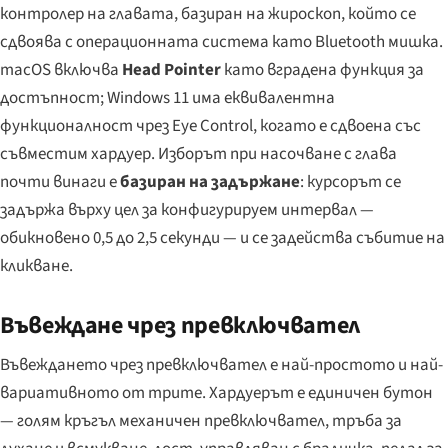
контролер на главата, базиран на жироскоп, който се
сдвоява с операционната система като Bluetooth мишка.
macOS включва
Head Pointer
като вградена функция за
достъпност; Windows 11 има еквивалентна
функционалност чрез
Eye Control
, когато е сдвоена със
съвместим хардуер. Изборът при насочване с глава
почти винаги е
базиран на задържане
: курсорът се
задържа върху цел за конфигурируем интервал —
обикновено 0,5 до 2,5 секунди — и се задейства събитие на
кликване.
Въвеждане чрез превключвател
Въвеждането чрез превключвател е най-простото и най-
вариативното от трите. Хардуерът е единичен бутон
— голям кръгъл механичен превключвател, тръба за