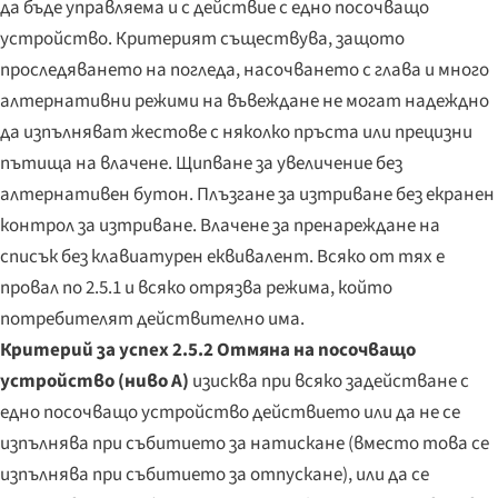
да бъде управляема и с действие с едно посочващо
устройство. Критерият съществува, защото
проследяването на погледа, насочването с глава и много
алтернативни режими на въвеждане не могат надеждно
да изпълняват жестове с няколко пръста или прецизни
пътища на влачене. Щипване за увеличение без
алтернативен бутон. Плъзгане за изтриване без екранен
контрол за изтриване. Влачене за пренареждане на
списък без клавиатурен еквивалент. Всяко от тях е
провал по 2.5.1 и всяко отрязва режима, който
потребителят действително има.
Критерий за успех 2.5.2 Отмяна на посочващо
устройство (ниво A)
изисква при всяко задействане с
едно посочващо устройство действието или да не се
изпълнява при събитието за натискане (вместо това се
изпълнява при събитието за отпускане), или да се