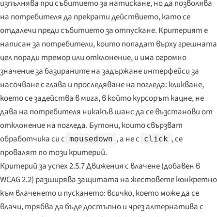
изпълнява при събитието за натискане, но да позволява
на потребителя да прекрати действието, като се
отдалечи преди събитието за отпускане. Критерият е
написан за потребители, които попадат върху грешната
цел поради тремор или отклонение, и има огромно
значение за базираните на задържане интерфейси за
насочване с глава и проследяване на погледа: кликване,
което се задейства в мига, в който курсорът кацне, не
дава на потребителя никакъв шанс да се възстанови от
отклонение на погледа. Бутони, които свързват
обработчика си с
, а не с
, се
mousedown
click
провалят по този критерий.
Критерий за успех 2.5.7 Движения с влачене (добавен в
WCAG 2.2) разширява защитата на жестовете конкретно
към влаченето и пускането: всичко, което може да се
влачи, трябва да бъде достъпно и чрез алтернатива с