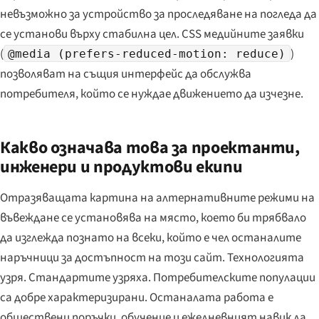
невъзможно за устройство за проследяване на погледа да
се установи върху стабилна цел. CSS медийните заявки
(
)
@media (prefers-reduced-motion: reduce)
позволяват на същия интерфейс да обслужва
потребителя, който се нуждае движението да изчезне.
Какво означава това за проектанти,
инженери и продуктови екипи
Отразяващата картина на алтернативните режими на
въвеждане се установява на място, което би трябвало
да изглежда познато на всеки, който е чел останалите
наръчници за достъпност на този сайт. Технологията
узря. Стандартите узряха. Потребителските популации
са добре характеризирани. Останалата работа е
обществени поръчки, обучение и ежедневният навик да