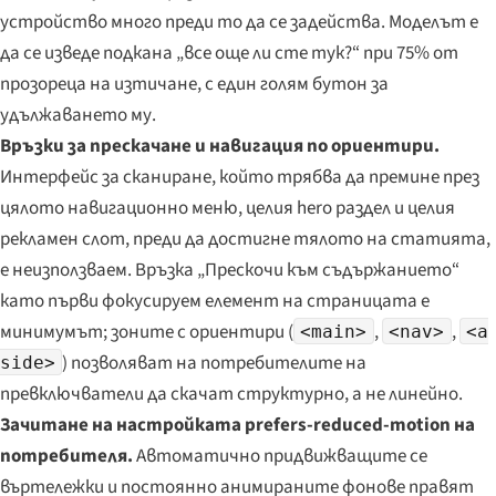
устройство много преди то да се задейства. Моделът е
да се изведе подкана „все още ли сте тук?“ при 75% от
прозореца на изтичане, с един голям бутон за
удължаването му.
Връзки за прескачане и навигация по ориентири.
Интерфейс за сканиране, който трябва да премине през
цялото навигационно меню, целия hero раздел и целия
рекламен слот, преди да достигне тялото на статията,
е неизползваем. Връзка „Прескочи към съдържанието“
като първи фокусируем елемент на страницата е
минимумът; зоните с ориентири (
,
,
<main>
<nav>
<a
) позволяват на потребителите на
side>
превключватели да скачат структурно, а не линейно.
Зачитане на настройката prefers-reduced-motion на
потребителя.
Автоматично придвижващите се
въртележки и постоянно анимираните фонове правят