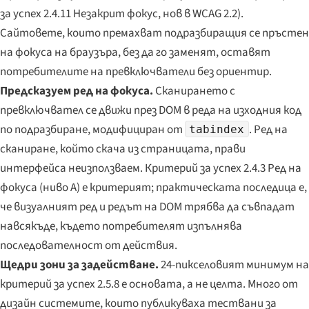
за успех 2.4.11 Незакрит фокус, нов в WCAG 2.2).
Сайтовете, които премахват подразбиращия се пръстен
на фокуса на браузъра, без да го заменят, оставят
потребителите на превключватели без ориентир.
Предсказуем ред на фокуса.
Сканирането с
превключвател се движи през DOM в реда на изходния код
по подразбиране, модифициран от
. Ред на
tabindex
сканиране, който скача из страницата, прави
интерфейса неизползваем. Критерий за успех 2.4.3 Ред на
фокуса (ниво A) е критерият; практическата последица е,
че визуалният ред и редът на DOM трябва да съвпадат
навсякъде, където потребителят изпълнява
последователност от действия.
Щедри зони за задействане.
24-пикселовият минимум на
критерий за успех 2.5.8 е основата, а не целта. Много от
дизайн системите, които публикуваха тествани за