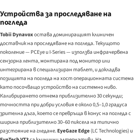
Устройства за проследяване на
погледа
Tobii Dynavox
остава доминиращият клиничен
доставчик на проследяване на погледа. Текущото
поколение — PCEye и I-Series — използва инфрачервена
сензорна лента, монтирана под монитор или
интегрирана в специализиран таблет, и докладва
позицията на погледа на хост операционната система
като посочващо устройство на системно ниво.
Калибрирането отнема приблизително 30 секунди;
точността при добри условия е около 0,5–1,0 градуса
зрителна дъга, което се превръща в конус на погледа с
ширина приблизително 30–60 пиксела на типично
разстояние на гледане.
EyeGaze Edge
(LC Technologies) и
EyeTech VT3
са клинични алтернативи. На