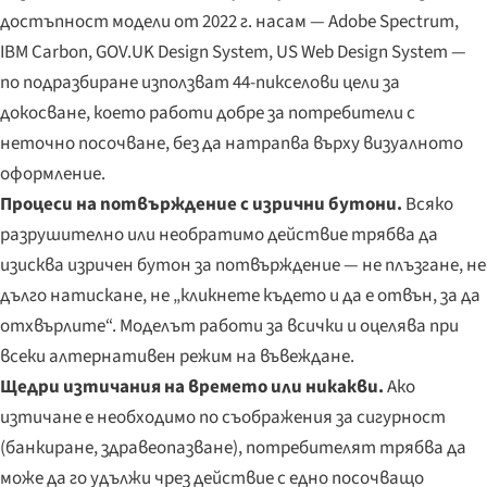
достъпност модели от 2022 г. насам — Adobe Spectrum,
IBM Carbon, GOV.UK Design System, US Web Design System —
по подразбиране използват 44-пикселови цели за
докосване, което работи добре за потребители с
неточно посочване, без да натрапва върху визуалното
оформление.
Процеси на потвърждение с изрични бутони.
Всяко
разрушително или необратимо действие трябва да
изисква изричен бутон за потвърждение — не плъзгане, не
дълго натискане, не „кликнете където и да е отвън, за да
отхвърлите“. Моделът работи за всички и оцелява при
всеки алтернативен режим на въвеждане.
Щедри изтичания на времето или никакви.
Ако
изтичане е необходимо по съображения за сигурност
(банкиране, здравеопазване), потребителят трябва да
може да го удължи чрез действие с едно посочващо