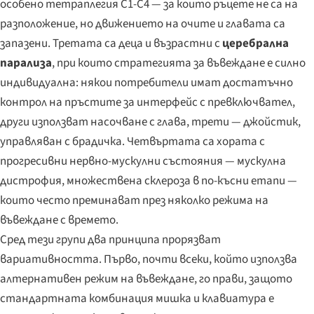
особено тетраплегия C1-C4 — за които ръцете не са на
разположение, но движението на очите и главата са
запазени. Третата са деца и възрастни с
церебрална
парализа
, при които стратегията за въвеждане е силно
индивидуална: някои потребители имат достатъчно
контрол на пръстите за интерфейс с превключвател,
други използват насочване с глава, трети — джойстик,
управляван с брадичка. Четвъртата са хората с
прогресивни нервно-мускулни състояния — мускулна
дистрофия, множествена склероза в по-късни етапи —
които често преминават през няколко режима на
въвеждане с времето.
Сред тези групи два принципа прорязват
вариативността. Първо, почти всеки, който използва
алтернативен режим на въвеждане, го прави, защото
стандартната комбинация мишка и клавиатура е