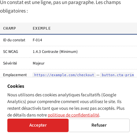
Un constat est une ligne, pas un paragraphe. Les champs
obligatoires :
CHAMP
EXEMPLE
ID du constat
F-014
SC WCAG
1.4.3 Contraste (Minimum)
Sévérité
Majeur
Emplacement
—
https://example.com/checkout
button.cta-prim
(voir capture F-014.png)
ary
Cookies
Description
Le texte du CTA principal s’affiche à 3,2:1 sur le fond orange
Nous utilisons des cookies analytiques facultatifs (Google
; WCAG AA exige 4,5:1.
Analytics) pour comprendre comment vous utilisez le site. Ils
restent désactivés tant que vous ne les avez pas acceptés. Plus
Impact
Les utilisateurs malvoyants et les utilisateurs en plein soleil
de détails dans notre
politique de confidentialité
.
utilisateur
ne peuvent pas lire le libellé du bouton.
Accepter
Refuser
Correctif
Assombrir le jeton de fond de
à
, ou
#F2994A
#C95F0A
recommandé
changer le texte en bleu marine foncé.