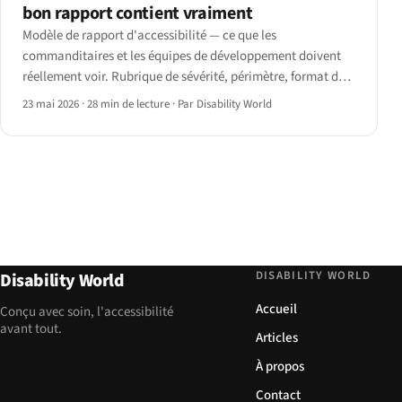
bon rapport contient vraiment
Modèle de rapport d'accessibilité — ce que les
commanditaires et les équipes de développement doivent
réellement voir. Rubrique de sévérité, périmètre, format des
constats, et structure de modèle pour 2026.
23 mai 2026
·
28 min de lecture
·
Par Disability World
DISABILITY WORLD
Disability World
Accueil
Conçu avec soin, l'accessibilité
avant tout.
Articles
À propos
Contact