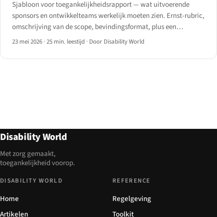
Sjabloon voor toegankelijkheidsrapport — wat uitvoerende
sponsors en ontwikkelteams werkelijk moeten zien. Ernst-rubric,
omschrijving van de scope, bevindingsformat, plus een
downloadbare sjabloonstructuur voor 2026.
23 mei 2026
·
25 min. leestijd
·
Door Disability World
Disability World
Met zorg gemaakt,
toegankelijkheid voorop.
DISABILITY WORLD
REFERENCE
Home
Regelgeving
Artikelen
Toolkit