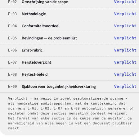
Omschrijving van de scope
E·02
Verplicht
Methodologie
E·03
Verplicht
Conformiteitsoordeel
E·04
Verplicht
Bevindingen — de probleemlijst
E·05
Verplicht
Ernst-rubric
E·06
Verplicht
Hersteloverzicht
E·07
Verplicht
Hertest-beleid
E·08
Verplicht
Sjabloon voor toegankelijkheidsverklaring
E·09
Verplicht
Verplicht = aanwezig in zowel geautomatiseerde scanner-
als handmatige auditrapporten, met de kanttekening dat
scanners E·01, E·02, E·07 en E·09 automatisch genereren of
weglaten omdat deze secties menselijk oordeel vereisen.
Het format van elke sectie is de keuze van de auditor; de
aanwezigheid van alle negen is wat een document bruikbaar
maakt.