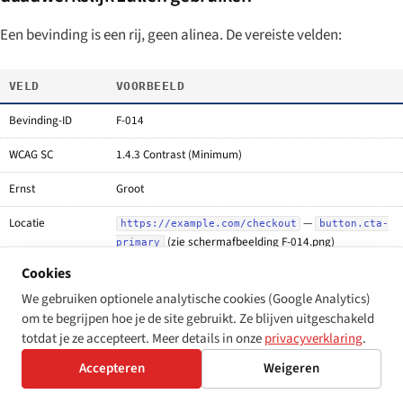
Een bevinding is een rij, geen alinea. De vereiste velden:
VELD
VOORBEELD
Bevinding-ID
F-014
WCAG SC
1.4.3 Contrast (Minimum)
Ernst
Groot
Locatie
—
https://example.com/checkout
button.cta-
(zie schermafbeelding F-014.png)
primary
Cookies
Beschrijving
Primaire CTA-tekst wordt weergegeven met een
contrast van 3,2:1 tegen de oranje achtergrond; WCAG
We gebruiken optionele analytische cookies (Google Analytics)
AA vereist 4,5:1.
om te begrijpen hoe je de site gebruikt. Ze blijven uitgeschakeld
totdat je ze accepteert. Meer details in onze
privacyverklaring
.
Gebruikersimpact
Gebruikers met laag zichtvermogen en gebruikers in fel
buitenlicht kunnen het knoplabel niet lezen.
Accepteren
Weigeren
Aanbevolen
Verdonker het achtergrond-token van
naar
#F2994A