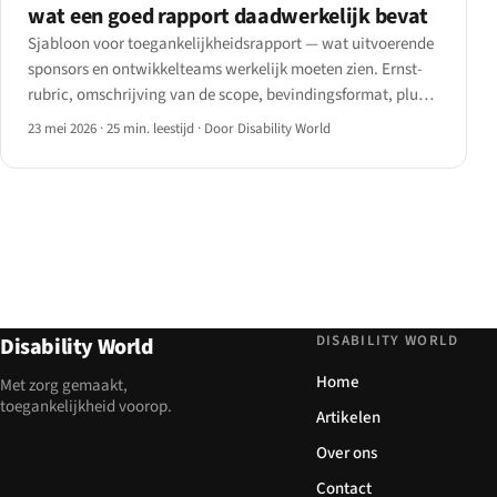
wat een goed rapport daadwerkelijk bevat
Sjabloon voor toegankelijkheidsrapport — wat uitvoerende
sponsors en ontwikkelteams werkelijk moeten zien. Ernst-
rubric, omschrijving van de scope, bevindingsformat, plus
een downloadbare sjabloonstructuur voor 2026.
23 mei 2026
·
25 min. leestijd
·
Door Disability World
DISABILITY WORLD
Disability World
Home
Met zorg gemaakt,
toegankelijkheid voorop.
Artikelen
Over ons
Contact