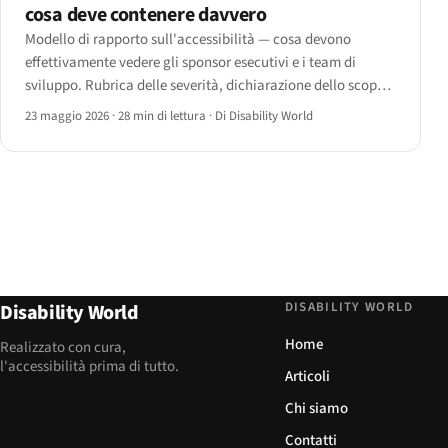
cosa deve contenere davvero
Modello di rapporto sull'accessibilità — cosa devono
effettivamente vedere gli sponsor esecutivi e i team di
sviluppo. Rubrica delle severità, dichiarazione dello scopo,
formato dei rilievi, più una struttura di modello scaricabile
23 maggio 2026
·
28 min di lettura
·
Di Disability World
per il 2026.
DISABILITY WORLD
Disability World
Home
Realizzato con cura,
l'accessibilità prima di tutto.
Articoli
Chi siamo
Contatti