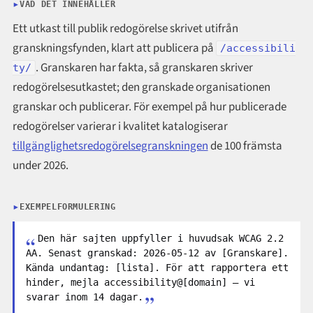
VAD DET INNEHÅLLER
Ett utkast till publik redogörelse skrivet utifrån
granskningsfynden, klart att publicera på
/accessibili
. Granskaren har fakta, så granskaren skriver
ty/
redogörelsesutkastet; den granskade organisationen
granskar och publicerar. För exempel på hur publicerade
redogörelser varierar i kvalitet katalogiserar
tillgänglighetsredogörelsegranskningen
de 100 främsta
under 2026.
EXEMPELFORMULERING
Den här sajten uppfyller i huvudsak WCAG 2.2
AA. Senast granskad: 2026-05-12 av [Granskare].
Kända undantag: [lista]. För att rapportera ett
hinder, mejla accessibility@[domain] — vi
svarar inom 14 dagar.