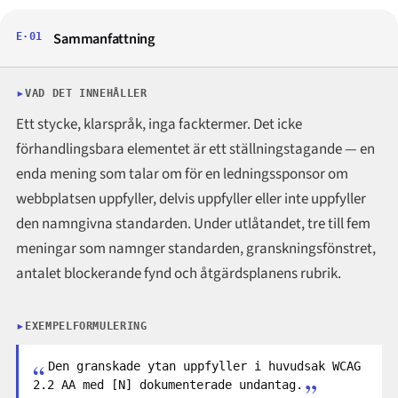
Sammanfattning
E·01
VAD DET INNEHÅLLER
Ett stycke, klarspråk, inga facktermer. Det icke
förhandlingsbara elementet är ett ställningstagande — en
enda mening som talar om för en ledningssponsor om
webbplatsen uppfyller, delvis uppfyller eller inte uppfyller
den namngivna standarden. Under utlåtandet, tre till fem
meningar som namnger standarden, granskningsfönstret,
antalet blockerande fynd och åtgärdsplanens rubrik.
EXEMPELFORMULERING
Den granskade ytan uppfyller i huvudsak WCAG
2.2 AA med [N] dokumenterade undantag.