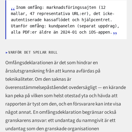
Inom omfång: marknadsföringssajten (12
mallar, 47 representativa URL:er), det icke-
autentiserade kassaflödet och hjälpcentret.
Utanför omfång: kundpanelen (separat uppdrag),
alla PDF:er äldre än 2024-01 och iOS-appen.
VARFÖR DET SPELAR ROLL
Omfångsdeklarationen är det som hindrar en
årsslutsgranskning från att kunna avfärdas på
teknikaliteter. Om den saknas är
överensstämmelsepåståendet ovedersägligt — en kärande
kan peka på vilken som helst otestad yta och hävda att
rapporten är tyst om den, och en försvarare kan inte visa
något annat. En omfångsdeklaration begränsar också
granskarens ansvar: ett undantag du namngivit är ett
undantag som den granskade organisationen