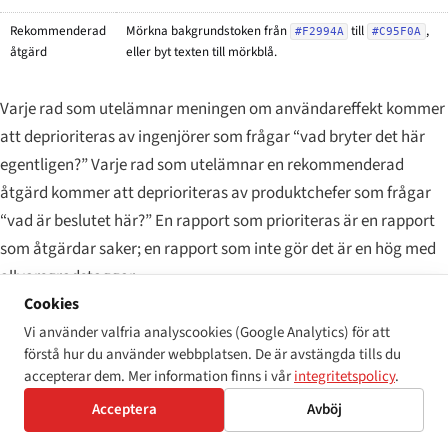
Rekommenderad
Mörkna bakgrundstoken från
till
,
#F2994A
#C95F0A
åtgärd
eller byt texten till mörkblå.
Varje rad som utelämnar meningen om användareffekt kommer
att deprioriteras av ingenjörer som frågar “vad bryter det här
egentligen?” Varje rad som utelämnar en rekommenderad
åtgärd kommer att deprioriteras av produktchefer som frågar
“vad är beslutet här?” En rapport som prioriteras är en rapport
som åtgärdar saker; en rapport som inte gör det är en hög med
allvarsgradstaggar.
Cookies
Vi använder valfria analyscookies (Google Analytics) för att
Versionen “skannerutdata” — vad som är
förstå hur du använder webbplatsen. De är avstängda tills du
annorlunda
accepterar dem. Mer information finns i vår
integritetspolicy
.
Acceptera
Avböj
För en automatiserad skannerrapport — den PDF som en CI-
körning, en
kostnadsfri tillgänglighetsskanner
eller en