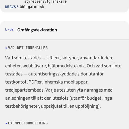
styrelsenivågranskare
KRÄVS?
Obligatorisk
Omfångsdeklaration
E·02
VAD DET INNEHÅLLER
Vad som testades — URL:er, sidtyper, användarflöden,
enheter, webbläsare, hjälpmedelsteknik. Och vad som inte
testades — autentiseringsskyddade sidor utanför
testkontot, PDF:er, inhemska mobilappar,
tredjepartsembeds. Varje utesluten yta namnges med
anledningen till att den uteslöts (utanför budget, inga
testbehörigheter, uppskjutet till en uppföljning).
EXEMPELFORMULERING