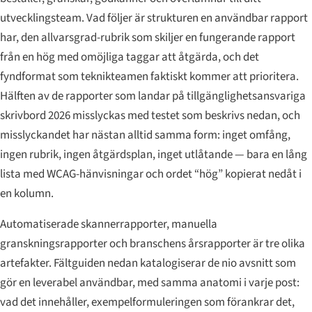
utvecklingsteam. Vad följer är strukturen en användbar rapport
har, den allvarsgrad-rubrik som skiljer en fungerande rapport
från en hög med omöjliga taggar att åtgärda, och det
fyndformat som teknikteamen faktiskt kommer att prioritera.
Hälften av de rapporter som landar på tillgänglighetsansvariga
skrivbord 2026 misslyckas med testet som beskrivs nedan, och
misslyckandet har nästan alltid samma form: inget omfång,
ingen rubrik, ingen åtgärdsplan, inget utlåtande — bara en lång
lista med WCAG-hänvisningar och ordet “hög” kopierat nedåt i
en kolumn.
Automatiserade skannerrapporter, manuella
granskningsrapporter och branschens årsrapporter är tre olika
artefakter. Fältguiden nedan katalogiserar de nio avsnitt som
gör en leverabel användbar, med samma anatomi i varje post:
vad det innehåller, exempelformuleringen som förankrar det,