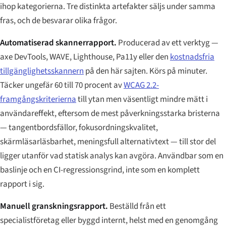
ihop kategorierna. Tre distinkta artefakter säljs under samma
fras, och de besvarar olika frågor.
Automatiserad skannerrapport.
Producerad av ett verktyg —
axe DevTools, WAVE, Lighthouse, Pa11y eller den
kostnadsfria
tillgänglighetsskannern
på den här sajten. Körs på minuter.
Täcker ungefär 60 till 70 procent av
WCAG 2.2-
framgångskriterierna
till ytan men väsentligt mindre mätt i
användareffekt, eftersom de mest påverkningsstarka bristerna
— tangentbordsfällor, fokusordningskvalitet,
skärmläsarläsbarhet, meningsfull alternativtext — till stor del
ligger utanför vad statisk analys kan avgöra. Användbar som en
baslinje och en CI-regressionsgrind, inte som en komplett
rapport i sig.
Manuell granskningsrapport.
Beställd från ett
specialistföretag eller byggd internt, helst med en genomgång