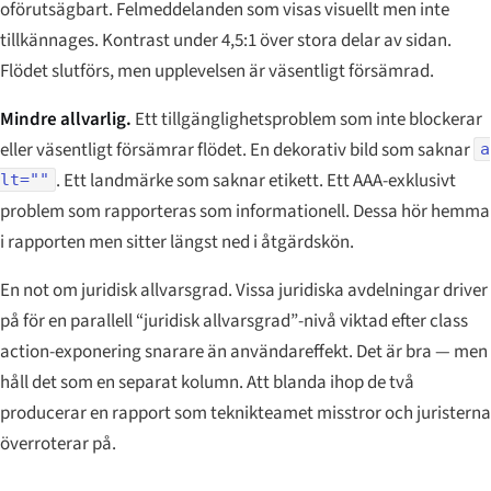
oförutsägbart. Felmeddelanden som visas visuellt men inte
tillkännages. Kontrast under 4,5:1 över stora delar av sidan.
Flödet slutförs, men upplevelsen är väsentligt försämrad.
Mindre allvarlig.
Ett tillgänglighetsproblem som inte blockerar
eller väsentligt försämrar flödet. En dekorativ bild som saknar
a
. Ett landmärke som saknar etikett. Ett AAA-exklusivt
lt=""
problem som rapporteras som informationell. Dessa hör hemma
i rapporten men sitter längst ned i åtgärdskön.
En not om juridisk allvarsgrad. Vissa juridiska avdelningar driver
på för en parallell “juridisk allvarsgrad”-nivå viktad efter class
action-exponering snarare än användareffekt. Det är bra — men
håll det som en separat kolumn. Att blanda ihop de två
producerar en rapport som teknikteamet misstror och juristerna
överroterar på.