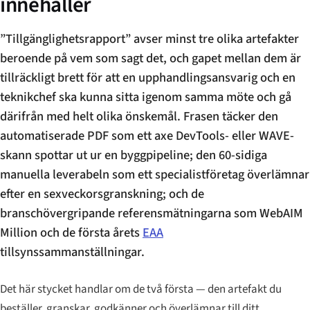
innehåller
”Tillgänglighetsrapport” avser minst tre olika artefakter
beroende på vem som sagt det, och gapet mellan dem är
tillräckligt brett för att en upphandlingsansvarig och en
teknikchef ska kunna sitta igenom samma möte och gå
därifrån med helt olika önskemål. Frasen täcker den
automatiserade PDF som ett axe DevTools- eller WAVE-
skann spottar ut ur en byggpipeline; den 60-sidiga
manuella leverabeln som ett specialistföretag överlämnar
efter en sexveckorsgranskning; och de
branschövergripande referensmätningarna som WebAIM
Million och de första årets
EAA
tillsynssammanställningar.
Det här stycket handlar om de två första — den artefakt du
beställer, granskar, godkänner och överlämnar till ditt