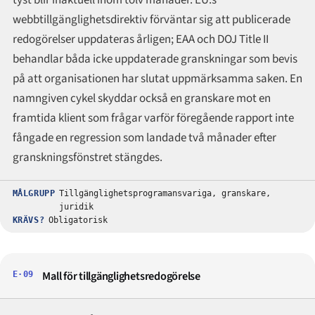
tyst blir inaktuell inom tolv månader. EU:s
webbtillgänglighetsdirektiv förväntar sig att publicerade
redogörelser uppdateras årligen; EAA och DOJ Title II
behandlar båda icke uppdaterade granskningar som bevis
på att organisationen har slutat uppmärksamma saken. En
namngiven cykel skyddar också en granskare mot en
framtida klient som frågar varför föregående rapport inte
fångade en regression som landade två månader efter
granskningsfönstret stängdes.
MÅLGRUPP
Tillgänglighetsprogramansvariga, granskare,
juridik
KRÄVS?
Obligatorisk
Mall för tillgänglighetsredogörelse
E·09