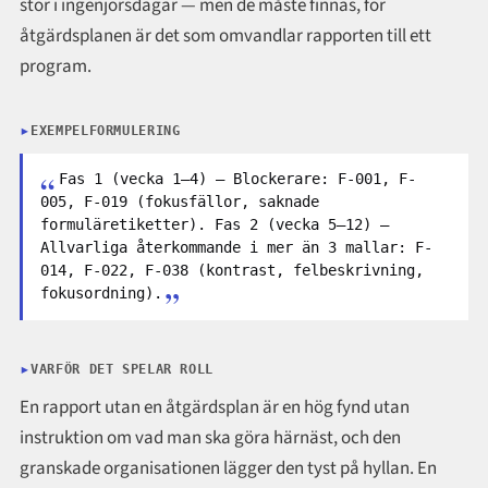
stor i ingenjörsdagar — men de måste finnas, för
åtgärdsplanen är det som omvandlar rapporten till ett
program.
EXEMPELFORMULERING
Fas 1 (vecka 1–4) — Blockerare: F-001, F-
005, F-019 (fokusfällor, saknade
formuläretiketter). Fas 2 (vecka 5–12) —
Allvarliga återkommande i mer än 3 mallar: F-
014, F-022, F-038 (kontrast, felbeskrivning,
fokusordning).
VARFÖR DET SPELAR ROLL
En rapport utan en åtgärdsplan är en hög fynd utan
instruktion om vad man ska göra härnäst, och den
granskade organisationen lägger den tyst på hyllan. En