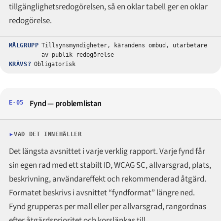
tillgänglighetsredogörelsen, så en oklar tabell ger en oklar
redogörelse.
MÅLGRUPP
Tillsynsmyndigheter, kärandens ombud, utarbetare
av publik redogörelse
KRÄVS?
Obligatorisk
Fynd — problemlistan
E·05
VAD DET INNEHÅLLER
Det längsta avsnittet i varje verklig rapport. Varje fynd får
sin egen rad med ett stabilt ID, WCAG SC, allvarsgrad, plats,
beskrivning, användareffekt och rekommenderad åtgärd.
Formatet beskrivs i avsnittet “fyndformat” längre ned.
Fynd grupperas per mall eller per allvarsgrad, rangordnas
efter åtgärdsprioritet och korslänkas till