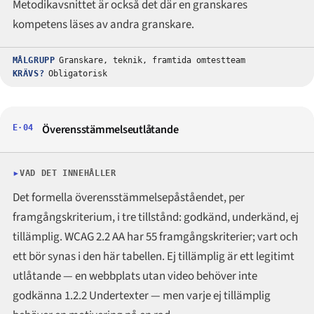
Metodikavsnittet är också det där en granskares
kompetens läses av andra granskare.
MÅLGRUPP
Granskare, teknik, framtida omtestteam
KRÄVS?
Obligatorisk
Överensstämmelseutlåtande
E·04
VAD DET INNEHÅLLER
Det formella överensstämmelsepåståendet, per
framgångskriterium, i tre tillstånd: godkänd, underkänd, ej
tillämplig. WCAG 2.2 AA har 55 framgångskriterier; vart och
ett bör synas i den här tabellen. Ej tillämplig är ett legitimt
utlåtande — en webbplats utan video behöver inte
godkänna 1.2.2 Undertexter — men varje ej tillämplig