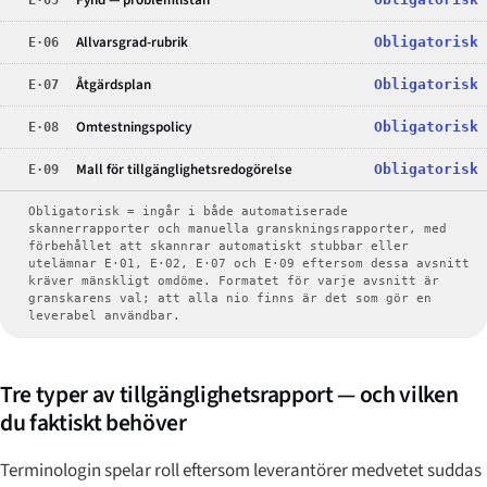
Fynd — problemlistan
Allvarsgrad-rubrik
E·06
Obligatorisk
Åtgärdsplan
E·07
Obligatorisk
Omtestningspolicy
E·08
Obligatorisk
Mall för tillgänglighetsredogörelse
E·09
Obligatorisk
Obligatorisk = ingår i både automatiserade
skannerrapporter och manuella granskningsrapporter, med
förbehållet att skannrar automatiskt stubbar eller
utelämnar E·01, E·02, E·07 och E·09 eftersom dessa avsnitt
kräver mänskligt omdöme. Formatet för varje avsnitt är
granskarens val; att alla nio finns är det som gör en
leverabel användbar.
Tre typer av tillgänglighetsrapport — och vilken
du faktiskt behöver
Terminologin spelar roll eftersom leverantörer medvetet suddas