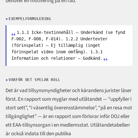
behöver en motivering på en rad.
EXEMPELFORMULERING
1.1.1 Icke-textinnehåll — Underkänd (se fynd
F-002, F-008, F-014). 1.2.2 Undertexter
(förinspelat) — Ej tillämplig (inget
förinspelat video inom omfång). 1.3.1
Information och relationer — Godkänd.
VARFÖR DET SPELAR ROLL
Det är vad tillsynsmyndigheter och kärandens jurister läser
först. En rapport som myglar med utlåtandet — “uppfyller i
stort sett”, “i väsentlig överensstämmelse”, “på en resa mot
tillgänglighet” — är en rapport som förlorar inför DOJ eller
ett EAA-tillsynsorgan i en medlemsstat. Utlåtandetabellen
är också indata till den publika