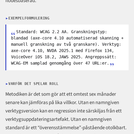
flödesbaserad.
EXEMPELFORMULERING
Standard: WCAG 2.2 AA. Granskningstyp:
blandad (axe-core 4.10 automatiserad skanning +
manuell granskning av två granskare). Verktyg:
axe-core 4.10, NVDA 2025.1 med Firefox 134,
VoiceOver iOS 18.2, JAWS 2025. Angreppssätt:
WCAG-EM samplad genomgång över 47 URL:er.
VARFÖR DET SPELAR ROLL
Metodiken är det som gör att ett omtest sex månader
senare kan jämföras på lika villkor. Utan en namngiven
verktygsversion kan en regression inte särskiljas från ett
verktygsuppdateringsartefakt. Utan en namngiven
standard är ett “överensstämmelse”-påstående otolkbart.