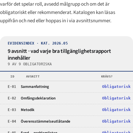
varför det spelar roll, avsedd målgrupp och om det är
obligatoriskt eller rekommenderat. Katalogen kan läsas
uppifrån och ned eller hoppas in i via avsnittsnummer.
EVIDENSINDEX · KAT. 2026.05
9 avsnitt · vad varje bra tillgänglighetsrapport
innehåller
9 AV 9 OBLIGATORISKA
ID
AVSNITT
KRÄVS?
Sammanfattning
E·01
Obligatorisk
Omfångsdeklaration
E·02
Obligatorisk
Metodik
E·03
Obligatorisk
Överensstämmelseutlåtande
E·04
Obligatorisk
E·05
Obligatorisk