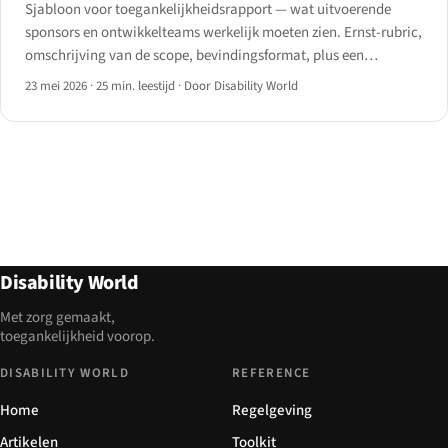
Sjabloon voor toegankelijkheidsrapport — wat uitvoerende
sponsors en ontwikkelteams werkelijk moeten zien. Ernst-rubric,
omschrijving van de scope, bevindingsformat, plus een
downloadbare sjabloonstructuur voor 2026.
23 mei 2026
·
25 min. leestijd
·
Door Disability World
Disability World
Met zorg gemaakt,
toegankelijkheid voorop.
DISABILITY WORLD
REFERENCE
Home
Regelgeving
Artikelen
Toolkit