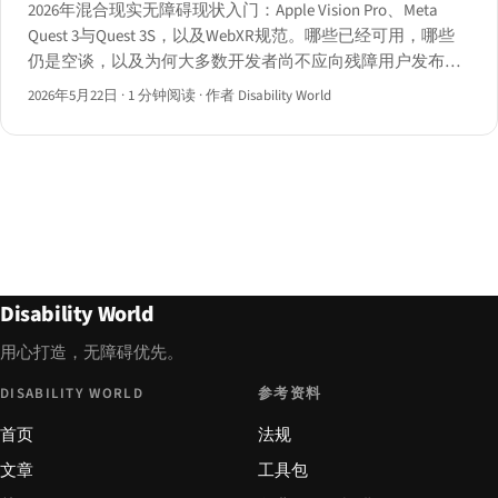
2026年混合现实无障碍现状入门：Apple Vision Pro、Meta
Quest 3与Quest 3S，以及WebXR规范。哪些已经可用，哪些
仍是空谈，以及为何大多数开发者尚不应向残障用户发布基
于浏览器的XR体验。
2026年5月22日
·
1 分钟阅读
·
作者 Disability World
Disability World
用心打造，无障碍优先。
DISABILITY WORLD
参考资料
首页
法规
文章
工具包