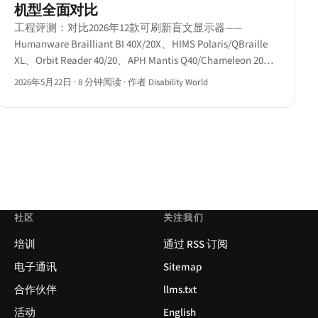
机型全面对比
工程评测：对比2026年12款可刷新盲文显示器——
Humanware Brailliant BI 40X/20X、HIMS Polaris/QBraille
XL、Orbit Reader 40/20、APH Mantis Q40/Chameleon 20、
Eurobraille Esys、Help Tech Activator及Dot Pad，附功能
2026年5月22日
·
8 分钟阅读
·
作者 Disability World
矩阵与三强推荐。
社区
关注我们
培训
通过 RSS 订阅
电子通讯
Sitemap
合作伙伴
llms.txt
活动
English