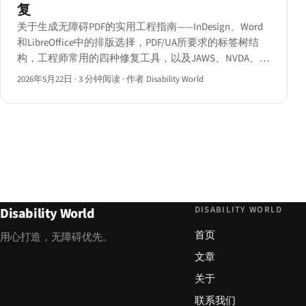
复
关于生成无障碍PDF的实用工程指南——InDesign、Word
和LibreOffice中的排版选择，PDF/UA所要求的标签树结
构，工程师常用的四种修复工具，以及JAWS、NVDA、
VoiceOver和ChromeVox在处理带标签PDF时各自的差异。
2026年5月22日
·
3 分钟阅读
·
作者 Disability World
DISABILITY WORLD
Disability World
首页
用心打造，无障碍优先。
文章
关于
联系我们