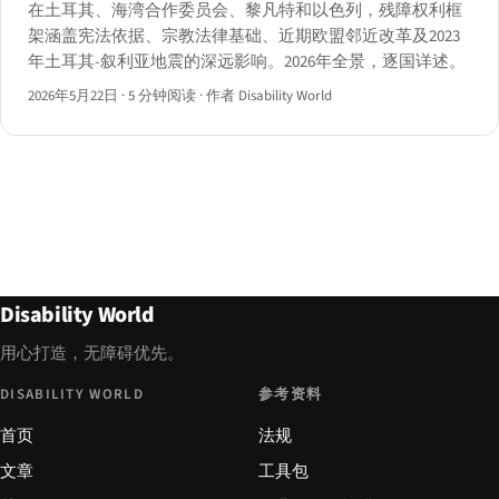
在土耳其、海湾合作委员会、黎凡特和以色列，残障权利框
架涵盖宪法依据、宗教法律基础、近期欧盟邻近改革及2023
年土耳其-叙利亚地震的深远影响。2026年全景，逐国详述。
2026年5月22日
·
5 分钟阅读
·
作者 Disability World
Disability World
用心打造，无障碍优先。
DISABILITY WORLD
参考资料
首页
法规
文章
工具包