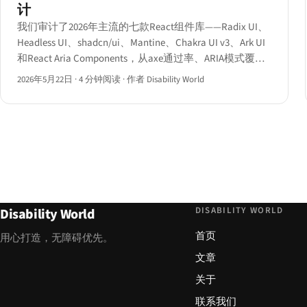
计
我们审计了2026年主流的七款React组件库——Radix UI、
Headless UI、shadcn/ui、Mantine、Chakra UI v3、Ark UI
和React Aria Components，从axe通过率、ARIA模式覆盖
率、键盘契约和包体积成本四个维度逐一评分。
2026年5月22日
·
4 分钟阅读
·
作者 Disability World
DISABILITY WORLD
Disability World
首页
用心打造，无障碍优先。
文章
关于
联系我们