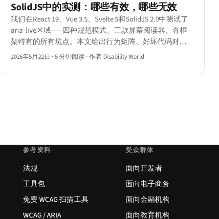
SolidJS中的实测：哪些有效，哪些无效
我们在React 19、Vue 3.5、Svelte 5和SolidJS 2.0中测试了
aria-live区域——四种规范模式、三款屏幕阅读器、各框
架特有的所有坑点。本文给出行为矩阵、好坏代码对比
与实操手册。
2026年5月22日
·
5 分钟阅读
·
作者 Disability World
参考资料
受众群体
法规
面向开发者
工具包
面向电子商务
免费 WCAG 扫描工具
面向金融机构
WCAG / ARIA
面向教育机构