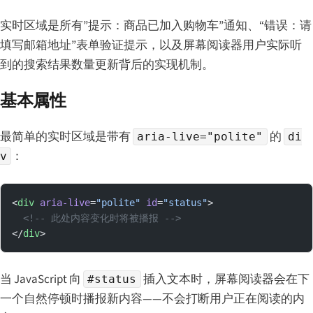
实时区域是所有”提示：商品已加入购物车”通知、“错误：请
填写邮箱地址”表单验证提示，以及屏幕阅读器用户实际听
到的搜索结果数量更新背后的实现机制。
基本属性
最简单的实时区域是带有
的
aria-live="polite"
di
：
v
<
div
 aria-live
=
"polite"
 id
=
"status"
>
  <!-- 此处内容变化时将被播报 -->
</
div
>
当 JavaScript 向
插入文本时，屏幕阅读器会在下
#status
一个自然停顿时播报新内容——不会打断用户正在阅读的内