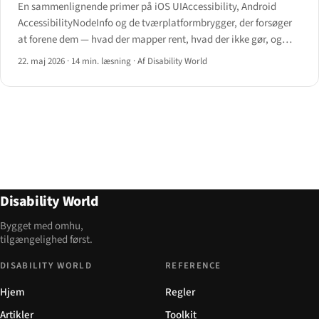
En sammenlignende primer på iOS UIAccessibility, Android
AccessibilityNodeInfo og de tværplatformbrygger, der forsøger
at forene dem — hvad der mapper rent, hvad der ikke gør, og
hvor mobiltilgængelighed stille fejler.
22. maj 2026
·
14 min. læsning
·
Af Disability World
Disability World
Bygget med omhu,
tilgængelighed først.
DISABILITY WORLD
REFERENCE
Hjem
Regler
Artikler
Toolkit