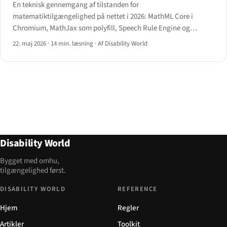
En teknisk gennemgang af tilstanden for
matematiktilgængelighed på nettet i 2026: MathML Core i
Chromium, MathJax som polyfill, Speech Rule Engine og
anbefalinger pr. dokumenttype.
22. maj 2026
·
14 min. læsning
·
Af Disability World
Disability World
Bygget med omhu,
tilgængelighed først.
DISABILITY WORLD
REFERENCE
Hjem
Regler
Artikler
Toolkit