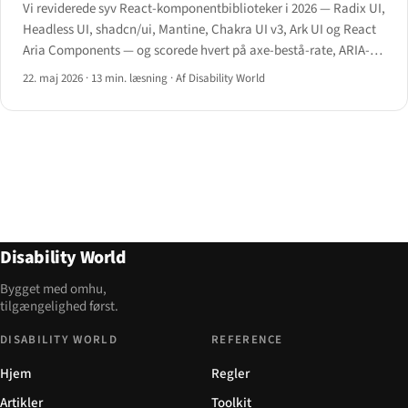
Vi reviderede syv React-komponentbiblioteker i 2026 — Radix UI,
Headless UI, shadcn/ui, Mantine, Chakra UI v3, Ark UI og React
Aria Components — og scorede hvert på axe-bestå-rate, ARIA-
mønsterdækning, tastaturkontrakt og bundle-størrelses-
22. maj 2026
·
13 min. læsning
·
Af Disability World
omkostning.
Disability World
Bygget med omhu,
tilgængelighed først.
DISABILITY WORLD
REFERENCE
Hjem
Regler
Artikler
Toolkit