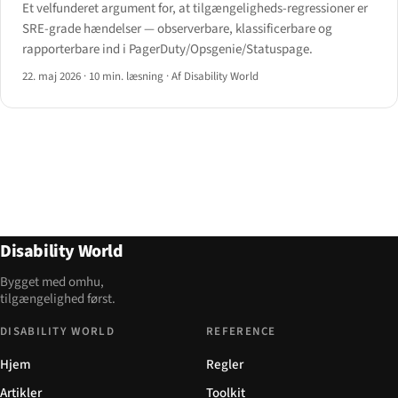
Et velfunderet argument for, at tilgængeligheds-regressioner er
SRE-grade hændelser — observerbare, klassificerbare og
rapporterbare ind i PagerDuty/Opsgenie/Statuspage.
22. maj 2026
·
10 min. læsning
·
Af Disability World
Disability World
Bygget med omhu,
tilgængelighed først.
DISABILITY WORLD
REFERENCE
Hjem
Regler
Artikler
Toolkit