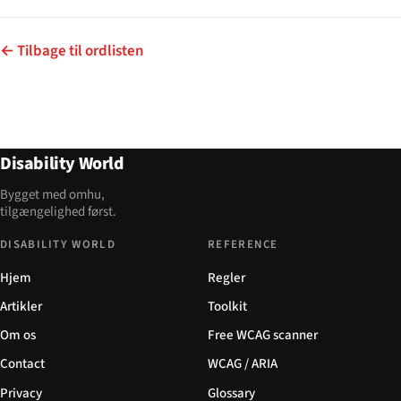
← Tilbage til ordlisten
Disability World
Bygget med omhu,
tilgængelighed først.
DISABILITY WORLD
REFERENCE
Hjem
Regler
Artikler
Toolkit
Om os
Free WCAG scanner
Contact
WCAG / ARIA
Privacy
Glossary