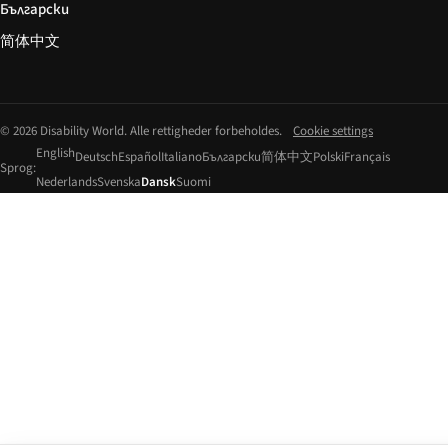
Български
简体中文
© 2026 Disability World. Alle rettigheder forbeholdes.
Cookie settings
English
Deutsch
Español
Italiano
Български
简体中文
Polski
Français
Sprog:
Nederlands
Svenska
Dansk
Suomi