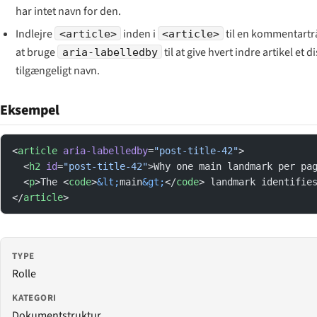
har intet navn for den.
Indlejre
inden i
til en kommentart
<article>
<article>
at bruge
til at give hvert indre artikel et d
aria-labelledby
tilgængeligt navn.
Eksempel
<
article
 aria-labelledby
=
"post-title-42"
>
  <
h2
 id
=
"post-title-42"
>Why one main landmark per pa
  <
p
>The <
code
>
&lt;
main
&gt;
</
code
> landmark identifie
</
article
>
TYPE
Rolle
KATEGORI
Dokumentstruktur