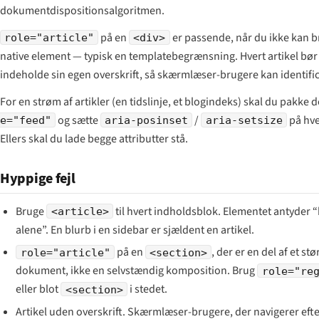
dokumentdispositionsalgoritmen.
på en
er passende, når du ikke kan b
role="article"
<div>
native element — typisk en templatebegrænsning. Hvert artikel bør
indeholde sin egen overskrift, så skærmlæser-brugere kan identifi
For en strøm af artikler (en tidslinje, et blogindeks) skal du pakke 
og sætte
/
på hver
e="feed"
aria-posinset
aria-setsize
Ellers skal du lade begge attributter stå.
Hyppige fejl
Bruge
til hvert indholdsblok. Elementet antyder “
<article>
alene”. En blurb i en sidebar er sjældent en artikel.
på en
, der er en del af et stø
role="article"
<section>
dokument, ikke en selvstændig komposition. Brug
role="re
eller blot
i stedet.
<section>
Artikel uden overskrift. Skærmlæser-brugere, der navigerer efter