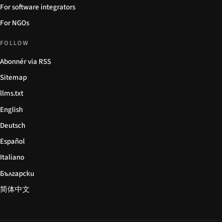
For software integrators
For NGOs
FOLLOW
Abonnér via RSS
Sitemap
llms.txt
English
Deutsch
Español
Italiano
Български
简体中文