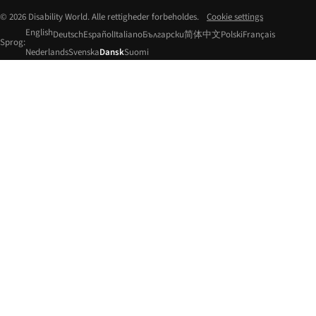
© 2026 Disability World. Alle rettigheder forbeholdes.
Cookie settings
English
Deutsch
Español
Italiano
Български
简体中文
Polski
Français
Sprog:
Nederlands
Svenska
Dansk
Suomi