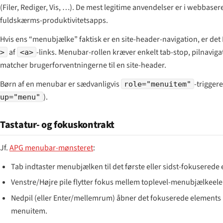
(Filer, Rediger, Vis, …). De mest legitime anvendelser er i webbaser
fuldskærms-produktivitetsapps.
Hvis ens “menubjælke” faktisk er en site-header-navigation, er de
af
-links. Menubar-rollen kræver enkelt tab-stop, pilnaviga
>
<a>
matcher brugerforventningerne til en site-header.
Børn af en menubar er sædvanligvis
-trigger
role="menuitem"
).
up="menu"
Tastatur- og fokuskontrakt
Jf.
APG menubar-mønsteret
:
Tab indtaster menubjælken til det første eller sidst-fokuserede
Venstre/Højre pile flytter fokus mellem toplevel-menubjælkee
Nedpil (eller Enter/mellemrum) åbner det fokuserede elements u
menuitem.