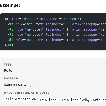
Eksempel
<
ul
 role
=
"menubar"
 aria-label
=
"Document"
>
  <
li
 role
=
"menuitem"
 tabindex
=
"0"
  aria-haspopup
=
"me
  <
li
 role
=
"menuitem"
 tabindex
=
"-1"
 aria-haspopup
=
"me
  <
li
 role
=
"menuitem"
 tabindex
=
"-1"
 aria-haspopup
=
"me
  <
li
 role
=
"menuitem"
 tabindex
=
"-1"
 aria-haspopup
=
"me
</
ul
>
TYPE
Rolle
KATEGORI
Sammensat widget
UNDERSTØTTEDE ATTRIBUTTER
aria-orientation
aria-label
aria-labelledby
aria-a