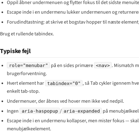
Oppil åbner undermenuen og flytter fokus til det sidste menuit
Escape inde i en undermenu lukker undermenuen og returnerer
Forudindtastning: at skrive et bogstav hopper til næste elemen
Brug et rullende tabindex.
Typiske fejl
på en sides primære
. Mismatch m
role="menubar"
<nav>
brugerforventning.
Hvert element har
, så Tab cykler igennem h
tabindex="0"
enkelt tab-stop.
Undermenuer, der åbnes ved hover men ikke ved nedpil.
Ingen
/
på menubjælkeele
aria-haspopup
aria-expanded
Escape inde i en undermenu kollapser, men mister fokus — skal
menubjælkeelement.