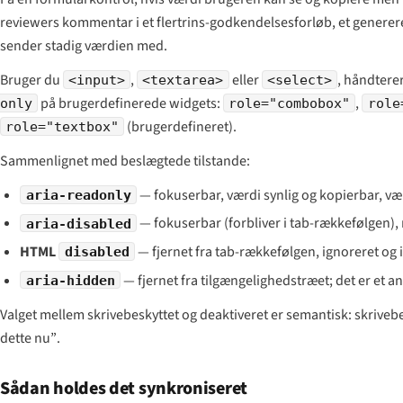
reviewers kommentar i et flertrins-godkendelsesforløb, et generere
sender stadig værdien med.
Bruger du
,
eller
, håndtere
<input>
<textarea>
<select>
på brugerdefinerede widgets:
,
only
role="combobox"
role
(brugerdefineret).
role="textbox"
Sammenlignet med beslægtede tilstande:
— fokuserbar, værdi synlig og kopierbar, væ
aria-readonly
— fokuserbar (forbliver i tab-rækkefølgen), 
aria-disabled
HTML
— fjernet fra tab-rækkefølgen, ignoreret og 
disabled
— fjernet fra tilgængelighedstræet; det er et a
aria-hidden
Valget mellem skrivebeskyttet og deaktiveret er semantisk: skriveb
dette nu”
.
Sådan holdes det synkroniseret