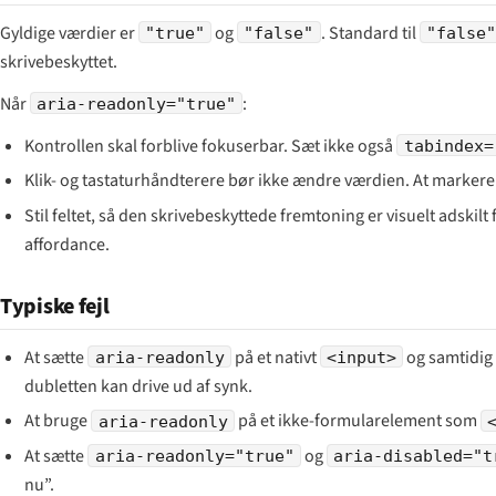
Gyldige værdier er
og
. Standard til
"true"
"false"
"false"
skrivebeskyttet.
Når
:
aria-readonly="true"
Kontrollen skal forblive fokuserbar. Sæt ikke også
tabindex=
Klik- og tastaturhåndterere bør ikke ændre værdien. At markere o
Stil feltet, så den skrivebeskyttede fremtoning er visuelt adsk
affordance.
Typiske fejl
At sætte
på et nativt
og samtidig
aria-readonly
<input>
dubletten kan drive ud af synk.
At bruge
på et ikke-formularelement som
aria-readonly
At sætte
og
aria-readonly="true"
aria-disabled="t
nu”.