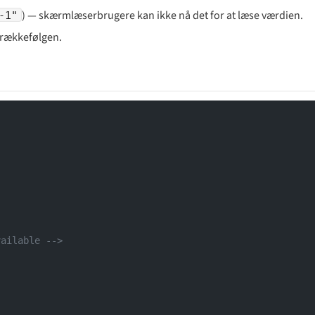
) — skærmlæserbrugere kan ikke nå det for at læse værdien.
-1"
b-rækkefølgen.
vailable -->