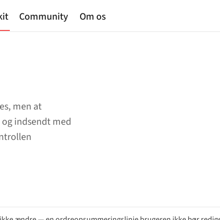
kit
Community
Om os
res, men at
r og indsendt med
ntrollen
 ikke ændre — en ordreopsummeringslinje brugeren ikke bør redige