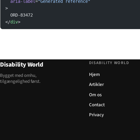
  aria-label
=
"Generated reference"
>
  ORD-83472
</
div
>
DISABILITY WORLD
Disability World
Hjem
Bygget med omhu,
tilgængelighed først.
Artikler
Om os
Contact
Privacy