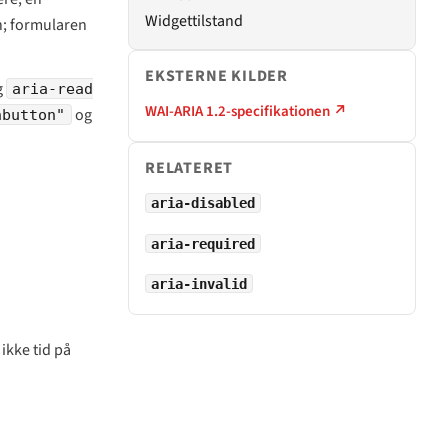
Widgettilstand
n; formularen
EKSTERNE KILDER
g
aria-read
WAI-ARIA 1.2-specifikationen ↗
og
nbutton"
RELATERET
aria-disabled
aria-required
aria-invalid
ikke tid på