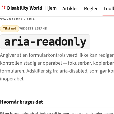
Disability World
Hjem
Artikler
Regler
Tool
STANDARDER
·
ARIA
Tilstand
WIDGETTILSTAND
aria-readonly
Angiver at en formularkontrols værdi ikke kan redige
kontrollen stadig er operabel — fokuserbar, kopierba
formularen. Adskiller sig fra aria-disabled, som gør ko
inoperabel.
Hvornår bruges det
På en formularkontrol, hvis værdi brugeren kan se og kopiere men