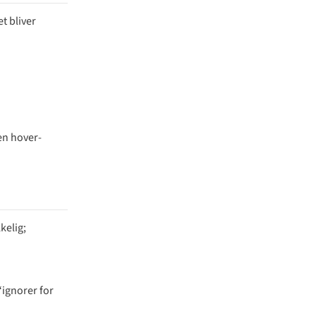
et bliver
en hover-
kkelig;
“ignorer for