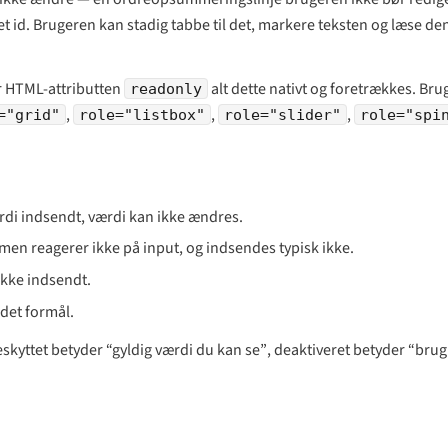
t id. Brugeren kan stadig tabbe til det, markere teksten og læse de
r HTML-attributten
alt dette nativt og foretrækkes. Bru
readonly
,
,
,
="grid"
role="listbox"
role="slider"
role="spi
rdi indsendt, værdi kan ikke ændres.
men reagerer ikke på input, og indsendes typisk ikke.
ikke indsendt.
ndet formål.
eskyttet betyder
“gyldig værdi du kan se”
, deaktiveret betyder
“brug 