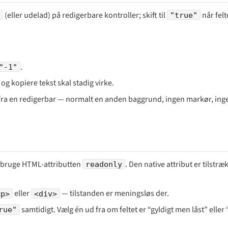
(eller udelad) på redigerbare kontroller; skift til
når felt
"true"
.
"-1"
g kopiere tekst skal stadig virke.
ilt fra en redigerbar — normalt en anden baggrund, ingen markør, ing
 bruge HTML-attributten
. Den native attribut er tilstræ
readonly
eller
— tilstanden er meningsløs der.
<p>
<div>
samtidigt. Vælg én ud fra om feltet er “gyldigt men låst” eller 
rue"