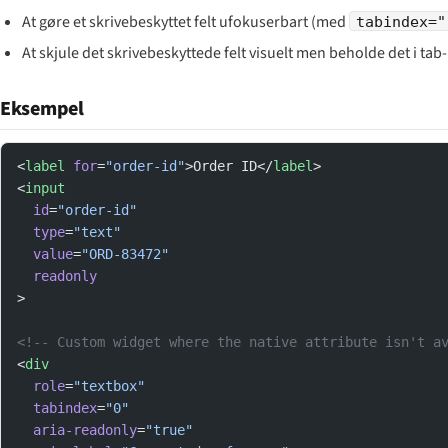
At gøre et skrivebeskyttet felt ufokuserbart (med
tabindex="
At skjule det skrivebeskyttede felt visuelt men beholde det i ta
Eksempel
<
label
 for
=
"order-id"
>Order ID</
label
>
<
input
  id
=
"order-id"
  type
=
"text"
  value
=
"ORD-83472"
  readonly
>
<!-- Custom widget where the native attribute isn't a
<
div
  role
=
"textbox"
  tabindex
=
"0"
  aria-readonly
=
"true"