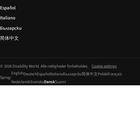
Español
Italiano
Български
简体中文
© 2026 Disability World. Alle rettigheder forbeholdes.
Cookie settings
English
Deutsch
Español
Italiano
Български
简体中文
Polski
Français
Sprog:
Nederlands
Svenska
Dansk
Suomi