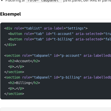
Placering af
på et panel, der IKKE er par
role="tabpanel"
Eksempel
<
div
 role
=
"tablist"
 aria-label
=
"Settings"
>
  <
button
 role
=
"tab"
 id
=
"t-account"
 aria-selected
=
"tr
  <
button
 role
=
"tab"
 id
=
"t-billing"
 aria-selected
=
"fa
</
div
>
<
section
 role
=
"tabpanel"
 id
=
"p-account"
 aria-labelled
  <
h2
>Account</
h2
>
  <
p
>…</
p
>
</
section
>
<
section
 role
=
"tabpanel"
 id
=
"p-billing"
 aria-labelled
  <
h2
>Billing</
h2
>
  <
p
>…</
p
>
</
section
>