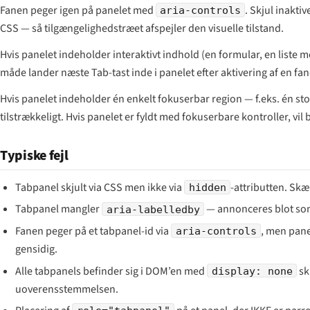
Fanen peger igen på panelet med
. Skjul inakt
aria-controls
CSS — så tilgængelighedstræet afspejler den visuelle tilstand.
Hvis panelet indeholder interaktivt indhold (en formular, en liste
måde lander næste Tab-tast inde i panelet efter aktivering af en fan
Hvis panelet indeholder én enkelt fokuserbar region — f.eks. én stor
tilstrækkeligt. Hvis panelet er fyldt med fokuserbare kontroller, vil
Typiske fejl
Tabpanel skjult via CSS men ikke via
-attributten. Sk
hidden
Tabpanel mangler
— annonceres blot som
aria-labelledby
Fanen peger på et tabpanel-id via
, men pane
aria-controls
gensidig.
Alle tabpanels befinder sig i DOM’en med
sk
display: none
uoverensstemmelsen.