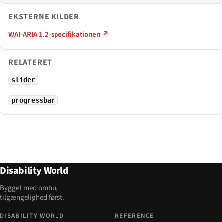
EKSTERNE KILDER
WAI-ARIA 1.2-specifikationen ↗
RELATERET
slider
progressbar
Disability World
Bygget med omhu,
tilgængelighed først.
DISABILITY WORLD
REFERENCE