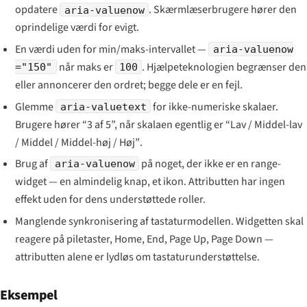
opdatere
. Skærmlæserbrugere hører den
aria-valuenow
oprindelige værdi for evigt.
En værdi uden for min/maks-intervallet —
aria-valuenow
når maks er
. Hjælpeteknologien begrænser den
="150"
100
eller annoncerer den ordret; begge dele er en fejl.
Glemme
for ikke-numeriske skalaer.
aria-valuetext
Brugere hører “3 af 5”, når skalaen egentlig er
“Lav / Middel-lav
/ Middel / Middel-høj / Høj”
.
Brug af
på noget, der ikke er en range-
aria-valuenow
widget — en almindelig knap, et ikon. Attributten har ingen
effekt uden for dens understøttede roller.
Manglende synkronisering af tastaturmodellen. Widgetten skal
reagere på piletaster, Home, End, Page Up, Page Down —
attributten alene er lydløs om tastaturunderstøttelse.
Eksempel