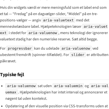
Hvis din widgets værdi er mere meningsfuld som et label end som
et tal —
“Fredag”
på en dagvælger-slider,
“Middel”
på en tre-
positions-vælger — angiv
med det
aria-valuetext
menneskelæsbare label. Hjælpeteknologien læser
aria-valuet
i stedet for
, mens teknologi der ignorerer
ext
aria-valuenow
valuetext stadig har den numeriske reserve. Sæt altid begge.
For
kan du udelade
ved
progressbar
aria-valuenow
ubestemt fremdrift (spinner-tilfældet). For
er attributten
slider
påkrævet.
Typiske fejl
sat uden
og
aria-valuenow
aria-valuemin
aria-val
. Hjælpeteknologien har intet interval og annoncerer et
uemax
nøgent tal uden kontekst.
Opdatering af den visuelle position via CSS-transforms uden at