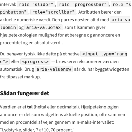
interval:
,
,
role="slider"
role="progressbar"
role="s
,
. Attributten bærer den
pinbutton"
role="scrollbar"
aktuelle
numeriske værdi. Den parres næsten altid med
aria-va
og
, som tilsammen giver
luemin
aria-valuemax
hjælpeteknologien mulighed for at beregne og annoncere en
procentdel og en absolut værdi.
Du behøver typisk ikke dette på et native
<input type="rang
eller
— browseren eksponerer værdien
e">
<progress>
automatisk. Brug
når du har bygget widgetten
aria-valuenow
fra tilpasset markup.
Sådan fungerer det
Værdien er et
tal
(heltal eller decimaltal). Hjælpeteknologien
annoncerer det som widgettens aktuelle position, ofte sammen
med en procentdel af vejen gennem min-maks-intervallet:
“Lydstyrke, slider, 7 af 10, 70 procent.”