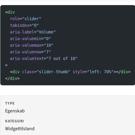
<
div
  role
=
"slider"
  tabindex
=
"0"
  aria-label
=
"Volume"
  aria-valuemin
=
"0"
  aria-valuemax
=
"10"
  aria-valuenow
=
"7"
  aria-valuetext
=
"7 out of 10"
>
  <
div
 class
=
"slider-thumb"
 style
=
"left: 70%"
></
div
>
</
div
>
TYPE
Egenskab
KATEGORI
Widgettilstand