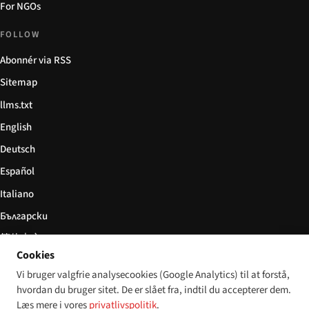
For NGOs
FOLLOW
Abonnér via RSS
Sitemap
llms.txt
English
Deutsch
Español
Italiano
Български
简体中文
Cookies
Vi bruger valgfrie analysecookies (Google Analytics) til at forstå,
hvordan du bruger sitet. De er slået fra, indtil du accepterer dem.
© 2026 Disability World. Alle rettigheder forbeholdes.
Cookie settings
Læs mere i vores
privatlivspolitik
.