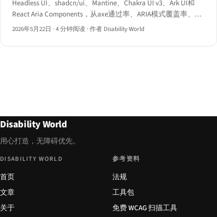
Headless UI、shadcn/ui、Mantine、Chakra UI v3、Ark UI和
React Aria Components，从axe通过率、ARIA模式覆盖率、键
盘契约和包体积成本四个维度逐一评分。
2026年5月22日
·
4 分钟阅读
·
作者 Disability World
Disability World
用心打造，无障碍优先。
DISABILITY WORLD
参考资料
首页
法规
文章
工具包
关于
免费 WCAG 扫描工具