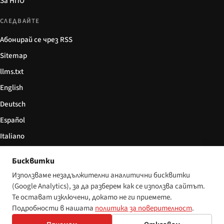
За НПО
СЛЕДВАЙТЕ
Абонирай се чрез RSS
Sitemap
llms.txt
English
Deutsch
Español
Italiano
Български
Бисквитки
简体中文
Използваме незадължителни аналитични бисквитки
(Google Analytics), за да разберем как се използва сайтът.
Те остават изключени, докато не ги приемете.
Подробности в нашата
политика за поверителност
.
© 2026 Disability World. Всички права запазени.
Настройки за бисквитки