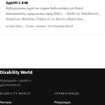
одит с axe
Извършихме одит на седем библиотеки от React
компоненти, предлагани през 2026 г. — Radix UI, Headless UI,
shadcn/ui, Mantine, Chakra UI v3, Ark UI и React Aria
Components — като оценихме всяка по дял на преминаване
22 май 2026 г.
·
15 мин. четене
·
От Disability World
през axe, покритие на ARIA шаблоните, клавиатурен
договор и цена в размер на пакета.
Disability World
Изградено с грижа и
достъпност.
DISABILITY WORLD
СПРАВОЧНИЦИ
Начало
Регулации