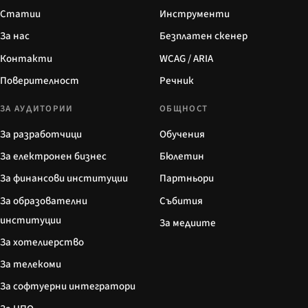
Статии
Инструменти
За нас
Безплатен скенер
Контакти
WCAG / ARIA
Поверителност
Речник
ЗА АУДИТОРИИ
ОБЩНОСТ
За разработчици
Обучения
За електронен бизнес
Бюлетин
За финансови институции
Партньори
За образователни
Събития
институции
За медиите
За хотелиерство
За телекоми
За софтуерни интегратори