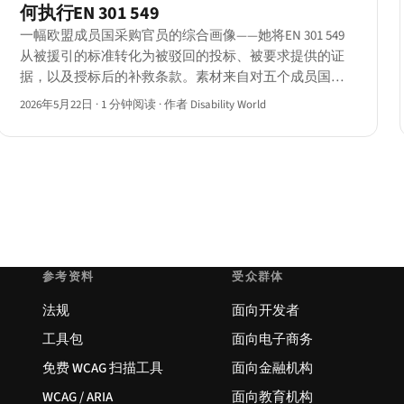
何执行EN 301 549
一幅欧盟成员国采购官员的综合画像——她将EN 301 549
从被援引的标准转化为被驳回的投标、被要求提供的证
据，以及授标后的补救条款。素材来自对五个成员国七
名官员的访谈，个人信息已匿名处理。
2026年5月22日
·
1 分钟阅读
·
作者 Disability World
参考资料
受众群体
法规
面向开发者
工具包
面向电子商务
免费 WCAG 扫描工具
面向金融机构
WCAG / ARIA
面向教育机构