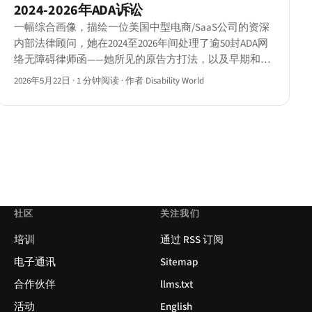
2024-2026年ADA诉讼
一幅综合画像，描绘一位美国中型电商/SaaS公司的资深
内部法律顾问，她在2024至2026年间处理了逾50封ADA网
络无障碍律师函——她所见的原告方打法，以及早期和解
窗口的内在逻辑。
2026年5月22日
·
1 分钟阅读
·
作者 Disability World
社区
关注我们
培训
通过 RSS 订阅
电子通讯
Sitemap
合作伙伴
llms.txt
活动
English