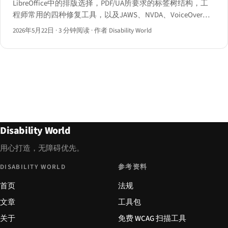
LibreOffice中的排版选择，PDF/UA所要求的标签树结构，工
程师常用的四种修复工具，以及JAWS、NVDA、VoiceOver和
ChromeVox在处理带标签PDF时各自的差异。
2026年5月22日
·
3 分钟阅读
·
作者 Disability World
Disability World
用心打造，无障碍优先。
DISABILITY WORLD
参考资料
首页
法规
文章
工具包
关于
免费 WCAG 扫描工具