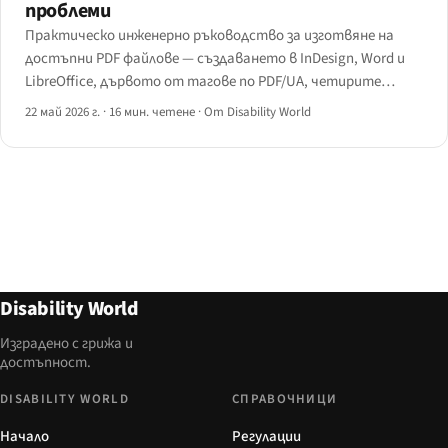
проблеми
Практическо инженерно ръководство за изготвяне на
достъпни PDF файлове — създаването в InDesign, Word и
LibreOffice, дървото от тагове по PDF/UA, четирите
инструмента за отстраняване на проблеми и как JAWS,
22 май 2026 г.
·
16 мин. четене
·
От Disability World
NVDA, VoiceOver и ChromeVox обработват тагнат PDF
различно.
Disability World
Изградено с грижа и
достъпност.
DISABILITY WORLD
СПРАВОЧНИЦИ
Начало
Регулации