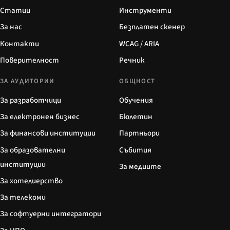
Статии
Инструменти
За нас
Безплатен скенер
Контакти
WCAG / ARIA
Поверителност
Речник
ЗА АУДИТОРИИ
ОБЩНОСТ
За разработчици
Обучения
За електронен бизнес
Бюлетин
За финансови институции
Партньори
За образователни
Събития
институции
За медиите
За хотелиерство
За телекоми
За софтуерни интегратори