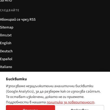
За НПО
СЛЕДВАЙТЕ
Абонирай се чрез RSS
Sitemap
llms.txt
English
Deutsch
Español
Italiano
Български
Бисквитки
简体中文
Използваме незадължителни аналитични бисквитки
(Google Analytics), за да разберем как се използва сайтът.
Те остават изключени, докато не ги приемете.
Подробности в нашата
политика за поверителност
.
© 2026 Disability World. Всички права запазени.
Настройки за бисквитки