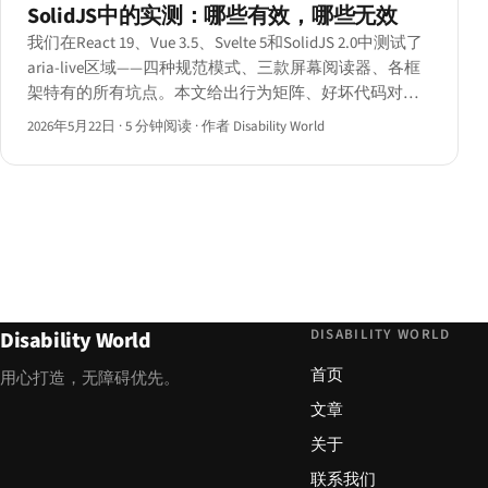
SolidJS中的实测：哪些有效，哪些无效
我们在React 19、Vue 3.5、Svelte 5和SolidJS 2.0中测试了
aria-live区域——四种规范模式、三款屏幕阅读器、各框
架特有的所有坑点。本文给出行为矩阵、好坏代码对比
与实操手册。
2026年5月22日
·
5 分钟阅读
·
作者 Disability World
DISABILITY WORLD
Disability World
首页
用心打造，无障碍优先。
文章
关于
联系我们