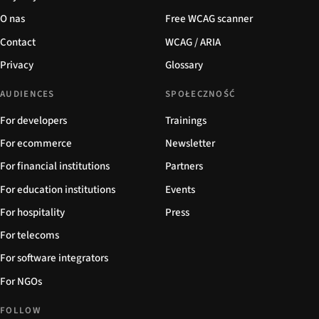
O nas
Free WCAG scanner
Contact
WCAG / ARIA
Privacy
Glossary
AUDIENCES
SPOŁECZNOŚĆ
For developers
Trainings
For ecommerce
Newsletter
For financial institutions
Partners
For education institutions
Events
For hospitality
Press
For telecoms
For software integrators
For NGOs
FOLLOW