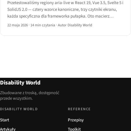
Przetestowaliśmy regiony aria-live w React 19, Vue 3.5, Svelte 5 i
SolidJS 2.0 — cztery wzorce kanoniczne, trzy czytniki ekranu,
każda specyficzna dla frameworka pułapka. Oto macierz
zachowań, kod dobry i zły oraz instrukcja postępowania.
22 maja 2026
·
14 min czytania
·
Autor Disability World
Disability World
Zbudowane z troską, dostępność
przede wszystkim.
DISABILITY WORLD
REFERENCE
Start
Przepisy
Artykuły
Toolkit