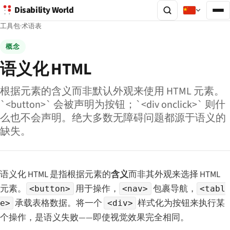
Disability World
工具包
·
术语表
概念
语义化 HTML
根据元素的含义而非默认外观来使用 HTML 元素。
`<button>` 会被声明为按钮；`<div onclick>` 则什
么也不会声明。绝大多数无障碍问题都源于语义的
缺失。
语义化 HTML 是指根据元素的
含义
而非其外观来选择 HTML
元素。
用于操作，
包裹导航，
<button>
<nav>
<tabl
承载表格数据。将一个
样式化为按钮来执行某
e>
<div>
个操作，是语义失败——即使视觉效果完全相同。