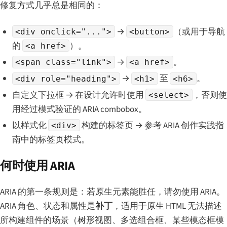
修复方式几乎总是相同的：
→
（或用于导航
<div onclick="...">
<button>
的
）。
<a href>
→
。
<span class="link">
<a href>
→
至
。
<div role="heading">
<h1>
<h6>
自定义下拉框 → 在设计允许时使用
，否则使
<select>
用经过模式验证的 ARIA combobox。
以样式化
构建的标签页 → 参考 ARIA 创作实践指
<div>
南中的标签页模式。
何时使用 ARIA
ARIA 的第一条规则是：若原生元素能胜任，请勿使用 ARIA。
ARIA 角色、状态和属性是
补丁
，适用于原生 HTML 无法描述
所构建组件的场景（树形视图、多选组合框、某些模态框模