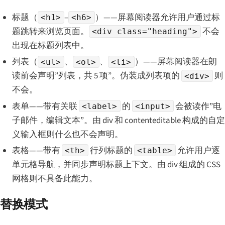
标题（
–
）——屏幕阅读器允许用户通过标
<h1>
<h6>
题跳转来浏览页面。
不会
<div class="heading">
出现在标题列表中。
列表（
、
、
）——屏幕阅读器在朗
<ul>
<ol>
<li>
读前会声明”列表，共 5 项”。伪装成列表项的
则
<div>
不会。
表单——带有关联
的
会被读作”电
<label>
<input>
子邮件，编辑文本”。由 div 和 contenteditable 构成的自定
义输入框则什么也不会声明。
表格——带有
行列标题的
允许用户逐
<th>
<table>
单元格导航，并同步声明标题上下文。由 div 组成的 CSS
网格则不具备此能力。
替换模式