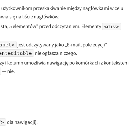
ją użytkownikom przeskakiwanie między nagłówkami w celu
awia się na liście nagłówków.
„lista, 5 elementów” przed odczytaniem. Elementy
<div>
jest odczytywany jako „E-mail, pole edycji”.
abel>
nie ogłasza niczego.
enteditable
szy i kolumn umożliwia nawigację po komórkach z kontekstem
— nie.
dla nawigacji).
f>