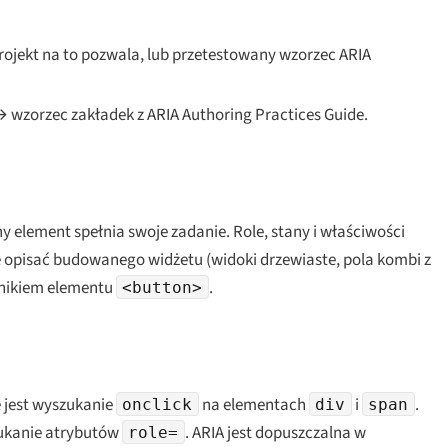
rojekt na to pozwala, lub przetestowany wzorzec ARIA
 wzorzec zakładek z ARIA Authoring Practices Guide.
y element spełnia swoje zadanie. Role, stany i właściwości
opisać budowanego widżetu (widoki drzewiaste, pola kombi z
nnikiem elementu
.
<button>
 jest wyszukanie
na elementach
i
.
onclick
div
span
szukanie atrybutów
. ARIA jest dopuszczalna w
role=