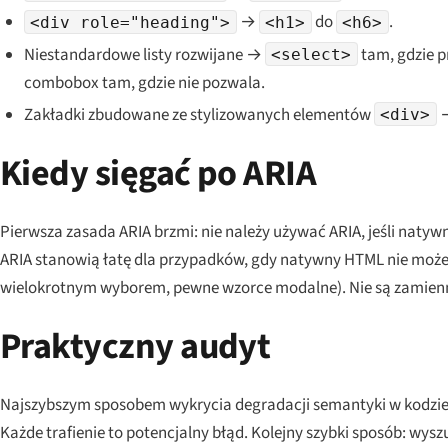
→
do
.
<div role="heading">
<h1>
<h6>
Niestandardowe listy rozwijane →
tam, gdzie p
<select>
combobox tam, gdzie nie pozwala.
Zakładki zbudowane ze stylizowanych elementów
→
<div>
Kiedy sięgać po ARIA
Pierwsza zasada ARIA brzmi: nie należy używać ARIA, jeśli natywn
ARIA stanowią
łatę
dla przypadków, gdy natywny HTML nie może 
wielokrotnym wyborem, pewne wzorce modalne). Nie są zamie
Praktyczny audyt
Najszybszym sposobem wykrycia degradacji semantyki w kodzie
Każde trafienie to potencjalny błąd. Kolejny szybki sposób: wy