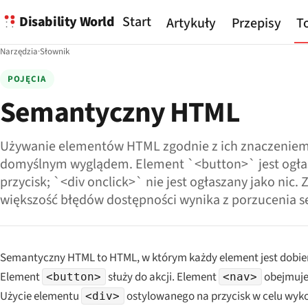
Disability World
Start
Artykuły
Przepisy
To
Narzędzia
·
Słownik
POJĘCIA
Semantyczny HTML
Używanie elementów HTML zgodnie z ich znaczeniem, 
domyślnym wyglądem. Element `<button>` jest ogła
przycisk; `<div onclick>` nie jest ogłaszany jako nic
większość błędów dostępności wynika z porzucenia s
Semantyczny HTML to HTML, w którym każdy element jest dobie
Element
służy do akcji. Element
obejmuje
<button>
<nav>
Użycie elementu
ostylowanego na przycisk w celu wyko
<div>