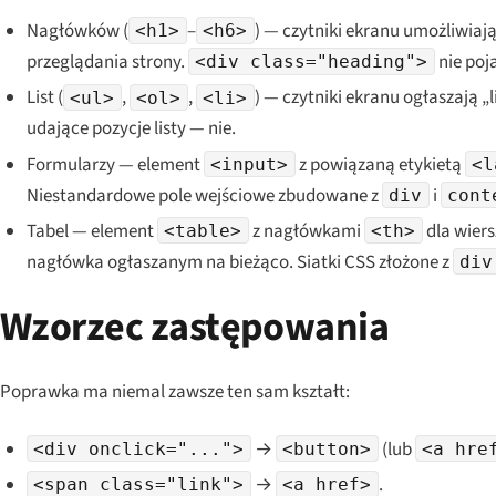
Nagłówków (
–
) — czytniki ekranu umożliwia
<h1>
<h6>
przeglądania strony.
nie poj
<div class="heading">
List (
,
,
) — czytniki ekranu ogłaszają 
<ul>
<ol>
<li>
udające pozycje listy — nie.
Formularzy — element
z powiązaną etykietą
<input>
<l
Niestandardowe pole wejściowe zbudowane z
i
div
cont
Tabel — element
z nagłówkami
dla wier
<table>
<th>
nagłówka ogłaszanym na bieżąco. Siatki CSS złożone z
div
Wzorzec zastępowania
Poprawka ma niemal zawsze ten sam kształt:
→
(lub
<div onclick="...">
<button>
<a hre
→
.
<span class="link">
<a href>