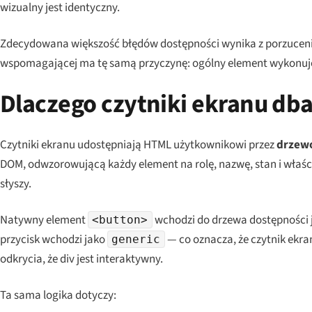
wizualny jest identyczny.
Zdecydowana większość błędów dostępności wynika z porzuceni
wspomagającej ma tę samą przyczynę: ogólny element wykonuje
Dlaczego czytniki ekranu db
Czytniki ekranu udostępniają HTML użytkownikowi przez
drzewo
DOM, odwzorowującą każdy element na rolę, nazwę, stan i właści
słyszy.
Natywny element
wchodzi do drzewa dostępności
<button>
przycisk wchodzi jako
— co oznacza, że czytnik ekra
generic
odkrycia, że div jest interaktywny.
Ta sama logika dotyczy: