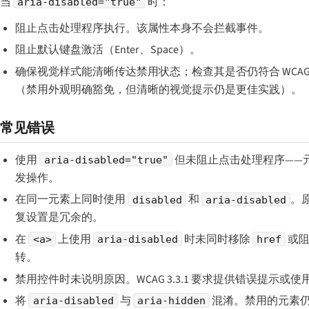
当
时：
aria-disabled="true"
阻止点击处理程序执行。该属性本身不会拦截事件。
阻止默认键盘激活（Enter、Space）。
确保视觉样式能清晰传达禁用状态；检查其是否仍符合 WCAG 1
（禁用外观明确豁免，但清晰的视觉提示仍是更佳实践）。
常见错误
使用
但未阻止点击处理程序——
aria-disabled="true"
发操作。
在同一元素上同时使用
和
。
disabled
aria-disabled
复设置是冗余的。
在
上使用
时未同时移除
或阻
<a>
aria-disabled
href
转。
禁用控件时未说明原因。WCAG 3.3.1 要求提供错误提示或
将
与
混淆。禁用的元素
aria-disabled
aria-hidden