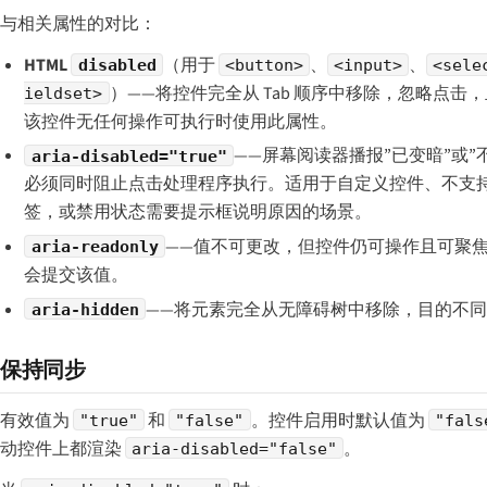
与相关属性的对比：
HTML
（用于
、
、
disabled
<button>
<input>
<sele
）——将控件完全从 Tab 顺序中移除，忽略点
ieldset>
该控件无任何操作可执行时使用此属性。
——屏幕阅读器播报”已变暗”或”
aria-disabled="true"
必须同时阻止点击处理程序执行。适用于自定义控件、不支
签，或禁用状态需要提示框说明原因的场景。
——值不可更改，但控件仍可操作且可聚
aria-readonly
会提交该值。
——将元素完全从无障碍树中移除，目的不
aria-hidden
保持同步
有效值为
和
。控件启用时默认值为
"true"
"false"
"fals
动控件上都渲染
。
aria-disabled="false"