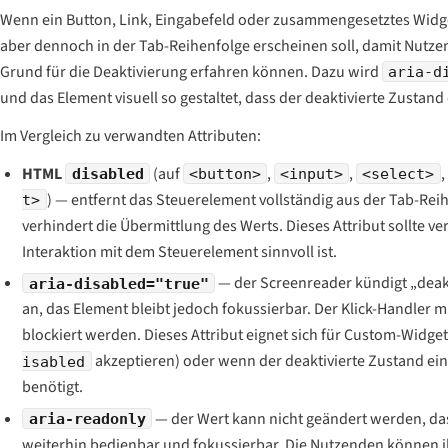
Wenn ein Button, Link, Eingabefeld oder zusammengesetztes Widget
aber dennoch in der Tab-Reihenfolge erscheinen soll, damit Nutz
Grund für die Deaktivierung erfahren können. Dazu wird
aria-d
und das Element visuell so gestaltet, dass der deaktivierte Zustand
Im Vergleich zu verwandten Attributen:
HTML
(auf
,
,
,
disabled
<button>
<input>
<select>
) — entfernt das Steuerelement vollständig aus der Tab-Reih
t>
verhindert die Übermittlung des Werts. Dieses Attribut sollte
Interaktion mit dem Steuerelement sinnvoll ist.
— der Screenreader kündigt „deakti
aria-disabled="true"
an, das Element bleibt jedoch fokussierbar. Der Klick-Handler 
blockiert werden. Dieses Attribut eignet sich für Custom-Widget
akzeptieren) oder wenn der deaktivierte Zustand ein
isabled
benötigt.
— der Wert kann nicht geändert werden, das
aria-readonly
weiterhin bedienbar und fokussierbar. Die Nutzenden können i