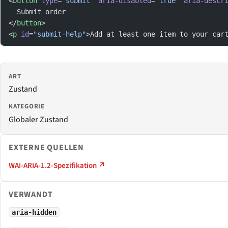
<
button
 type
=
"submit"
 aria-disabled
=
"true"
 aria-descr
  Submit order
</
button
>
<
p
 id
=
"submit-help"
>Add at least one item to your car
ART
Zustand
KATEGORIE
Globaler Zustand
EXTERNE QUELLEN
WAI-ARIA-1.2-Spezifikation ↗
VERWANDT
aria-hidden