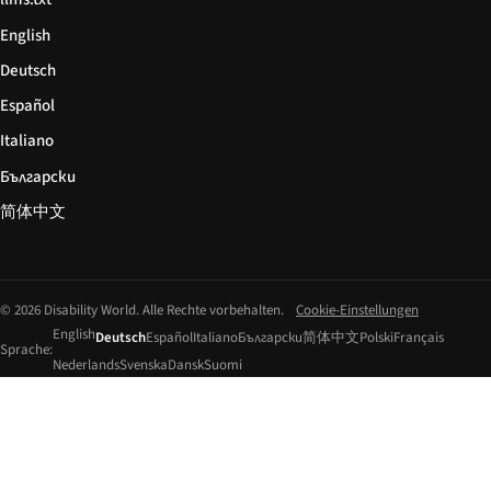
English
Deutsch
Español
Italiano
Български
简体中文
© 2026 Disability World. Alle Rechte vorbehalten.
Cookie-Einstellungen
English
Deutsch
Español
Italiano
Български
简体中文
Polski
Français
Sprache:
Nederlands
Svenska
Dansk
Suomi