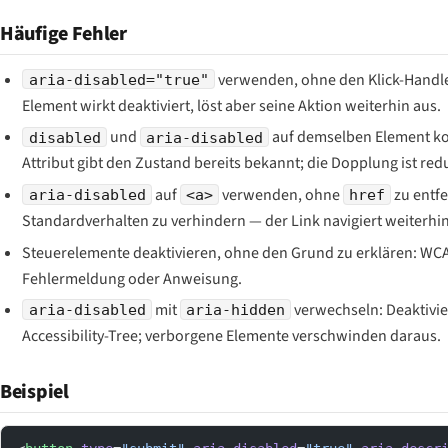
Häufige Fehler
verwenden, ohne den Klick-Handle
aria-disabled="true"
Element wirkt deaktiviert, löst aber seine Aktion weiterhin aus.
und
auf demselben Element ko
disabled
aria-disabled
Attribut gibt den Zustand bereits bekannt; die Dopplung ist re
auf
verwenden, ohne
zu entf
aria-disabled
<a>
href
Standardverhalten zu verhindern — der Link navigiert weiterhin
Steuerelemente deaktivieren, ohne den Grund zu erklären: WCA
Fehlermeldung oder Anweisung.
mit
verwechseln: Deaktivie
aria-disabled
aria-hidden
Accessibility-Tree; verborgene Elemente verschwinden daraus.
Beispiel