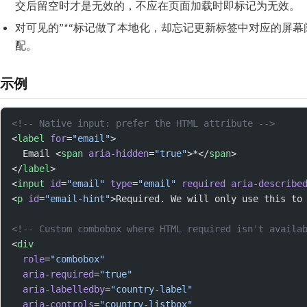
交后留空时才是无效的，不应在页面加载时即标记为无效。
对可见的”*“标记做了本地化，却忘记更新标签中对应的屏
配。
示例
<!-- Native input: prefer the HTML attribute -->
<
label
 for
=
"email"
>
  Email <
span
 aria-hidden
=
"true"
>*</
span
>
</
label
>
<
input
 id
=
"email"
 type
=
"email"
 required
 aria-describe
<
p
 id
=
"email-hint"
>Required. We will only use this to
<!-- Custom combobox where HTML required isn't availa
<
div
  role
=
"combobox"
  aria-required
=
"true"
  aria-labelledby
=
"country-label"
  aria-controls
=
"country-listbox"