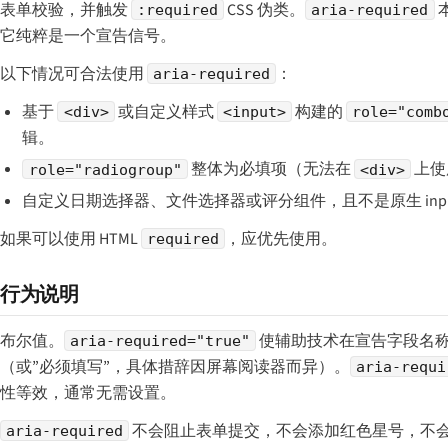
表单校验，并触发
CSS 伪类。
:required
aria-required
它纯粹是一个宣告信号。
以下情况可合法使用
：
aria-required
基于
或自定义样式
构建的
<div>
<input>
role="comb
辑。
整体为必填项（无法在
上使
role="radiogroup"
<div>
自定义日期选择器、文件选择器或评分组件，且不是原生 inp
如果可以使用 HTML
，应优先使用。
required
行为说明
布尔值。
使辅助技术在宣告字段名称
aria-required="true"
（或”必须填写”，具体措辞因屏幕阅读器而异）。
aria-requi
性等效，通常无需设置。
不会阻止表单提交，不会添加红色星号，不会切
aria-required