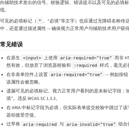
向辅助技术发出的信号。校验逻辑、错误提示以及可见的必填标
现。
可见的必填标记（
、“必填”等文字）也应通过无障碍名称传达
*
中，还是通过描述属性 — 确保视力正常用户与辅助技术用户获
常见错误
在原生
上使用
而非 H
<input>
aria-required="true"
然有效，但放弃了浏览器校验和
样式，毫无必
:required
在非表单控件上设置
— 例如按钮、
aria-required="true"
该属性会被忽略。
遗漏可见的必填标记。视力正常用户看到的是未标记字段；辅
填”。违反 WCAG SC 1.3.3。
在 ARIA 中标记字段为必填，但实际表单提交校验中跳过了
器却接受空值。
过早将
与
组合
aria-required
aria-invalid="true"