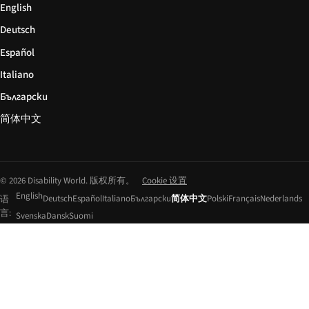
English
Deutsch
Español
Italiano
Български
简体中文
© 2026 Disability World. 版权所有。
Cookie 设置
English
Deutsch
Español
Italiano
Български
简体中文
Polski
Français
Nederlands
语
言:
Svenska
Dansk
Suomi