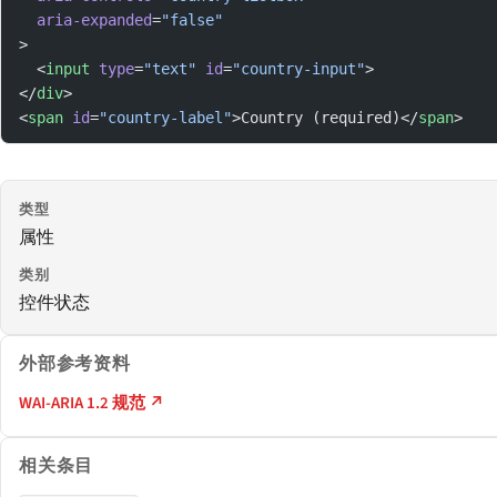
  aria-expanded
=
"false"
>
  <
input
 type
=
"text"
 id
=
"country-input"
>
</
div
>
<
span
 id
=
"country-label"
>Country (required)</
span
>
类型
属性
类别
控件状态
外部参考资料
WAI-ARIA 1.2 规范 ↗
相关条目