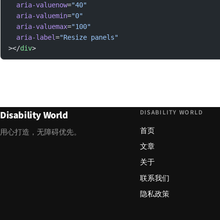
  aria-valuenow
=
"40"
  aria-valuemin
=
"0"
  aria-valuemax
=
"100"
  aria-label
=
"Resize panels"
></
div
>
DISABILITY WORLD
Disability World
首页
用心打造，无障碍优先。
文章
关于
联系我们
隐私政策