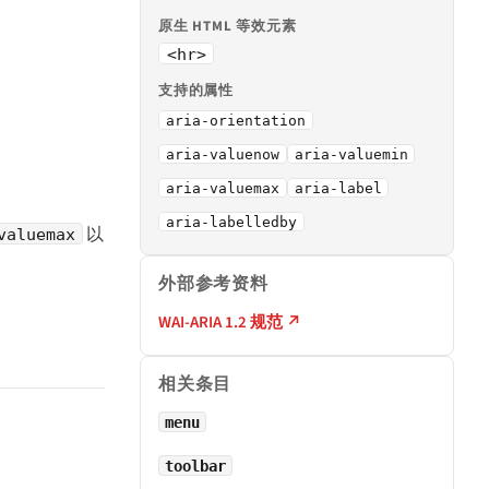
原生 HTML 等效元素
<hr>
支持的属性
aria-orientation
aria-valuenow
aria-valuemin
aria-valuemax
aria-label
aria-labelledby
以
valuemax
外部参考资料
WAI-ARIA 1.2 规范 ↗
相关条目
menu
toolbar