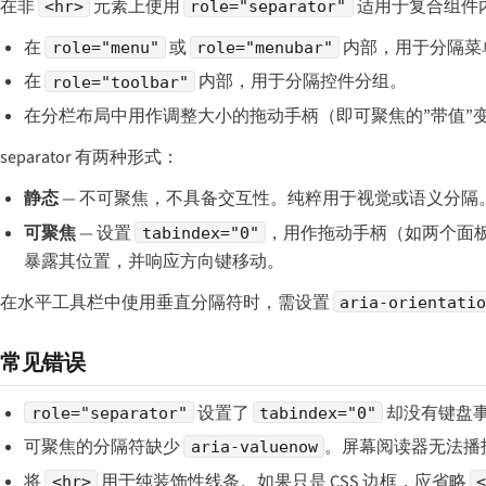
在非
元素上使用
适用于复合组件
<hr>
role="separator"
在
或
内部，用于分隔菜
role="menu"
role="menubar"
在
内部，用于分隔控件分组。
role="toolbar"
在分栏布局中用作调整大小的拖动手柄（即可聚焦的”带值”
separator 有两种形式：
静态
— 不可聚焦，不具备交互性。纯粹用于视觉或语义分隔
可聚焦
— 设置
，用作拖动手柄（如两个面
tabindex="0"
暴露其位置，并响应方向键移动。
在水平工具栏中使用垂直分隔符时，需设置
aria-orientati
常见错误
设置了
却没有键盘
role="separator"
tabindex="0"
可聚焦的分隔符缺少
。屏幕阅读器无法播
aria-valuenow
将
用于纯装饰性线条。如果只是 CSS 边框，应省略
<hr>
<