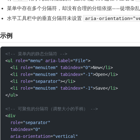
菜单中存在多个分隔符，却没有合理的分组依据——徒增杂
水平工具栏中的垂直分隔符未设置
aria-orientation="v
示例
<!-- 菜单内的静态分隔符 -->
<
ul
 role
=
"menu"
 aria-label
=
"File"
>
  <
li
 role
=
"menuitem"
 tabindex
=
"0"
>New</
li
>
  <
li
 role
=
"menuitem"
 tabindex
=
"-1"
>Open</
li
>
  <
li
 role
=
"separator"
></
li
>
  <
li
 role
=
"menuitem"
 tabindex
=
"-1"
>Save</
li
>
</
ul
>
<!-- 可聚焦的分隔符（调整大小的手柄） -->
<
div
  role
=
"separator"
  tabindex
=
"0"
  aria-orientation
=
"vertical"