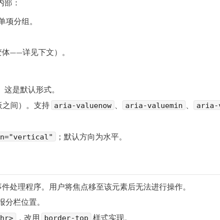
内部：
单项分组。
变体——详见下文）。
。这是默认形式。
板之间）。支持
、
、
aria-valuenow
aria-valuemin
aria-
；默认方向为水平。
on="vertical"
事件处理程序。用户将焦点移至该元素后无法进行操作。
报分栏位置。
，改用
样式实现。
hr>
border-top