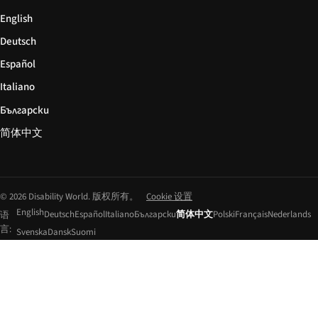
English
Deutsch
Español
Italiano
Български
简体中文
© 2026 Disability World. 版权所有。
Cookie 设置
English
Deutsch
Español
Italiano
Български
简体中文
Polski
Français
Nederlands
语
言:
Svenska
Dansk
Suomi