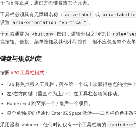
个 Tab 停止点，通过方向键暴露其子元素。
工具栏必须具有无障碍名称（
或
aria-label
aria-labelle
设置
。
aria-orientation="vertical"
子元素通常为
按钮，逻辑分组之间使用
<button>
role="se
换按钮、链接、菜单按钮及其他小型控件，但不应包含整个表单
键盘与焦点约定
按照
APG 工具栏模式
：
Tab 将焦点移入工具栏，落在第一个或上次获得焦点的控件上；
左/右方向键（垂直时为上/下）在工具栏各项间移动。
Home / End 跳至第一个 / 最后一个项目。
每个单独按钮仍通过 Enter 或 Space 激活——工具栏角色
采用漫游 tabindex：任何时刻仅有一个工具栏项的
tabindex=