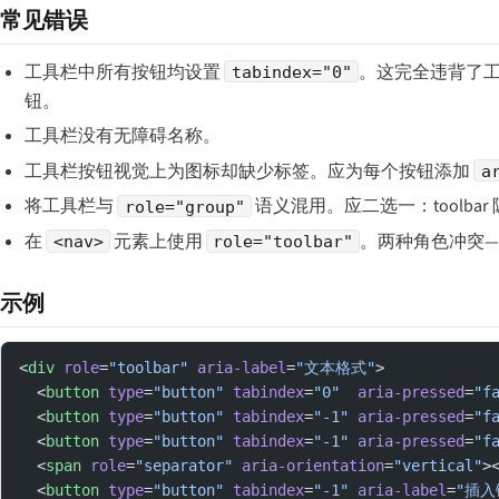
常见错误
工具栏中所有按钮均设置
。这完全违背了工
tabindex="0"
钮。
工具栏没有无障碍名称。
工具栏按钮视觉上为图标却缺少标签。应为每个按钮添加
a
将工具栏与
语义混用。应二选一：toolbar
role="group"
在
元素上使用
。两种角色冲突—
<nav>
role="toolbar"
示例
<
div
 role
=
"toolbar"
 aria-label
=
"文本格式"
>
  <
button
 type
=
"button"
 tabindex
=
"0"
  aria-pressed
=
"f
  <
button
 type
=
"button"
 tabindex
=
"-1"
 aria-pressed
=
"f
  <
button
 type
=
"button"
 tabindex
=
"-1"
 aria-pressed
=
"f
  <
span
 role
=
"separator"
 aria-orientation
=
"vertical"
>
  <
button
 type
=
"button"
 tabindex
=
"-1"
 aria-label
=
"插入