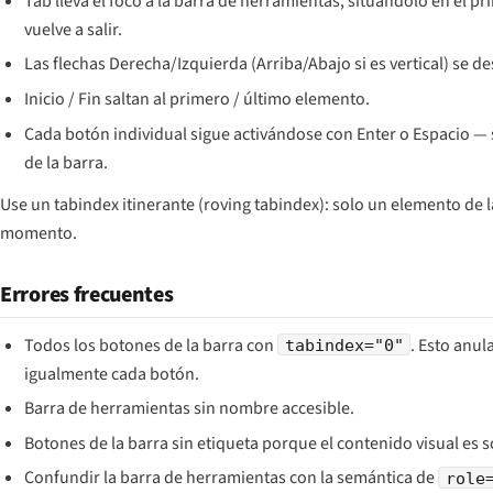
Tab lleva el foco a la barra de herramientas, situándolo en el pr
vuelve a salir.
Las flechas Derecha/Izquierda (Arriba/Abajo si es vertical) se d
Inicio / Fin saltan al primero / último elemento.
Cada botón individual sigue activándose con Enter o Espacio — s
de la barra.
Use un tabindex itinerante (
roving tabindex
): solo un elemento de 
momento.
Errores frecuentes
Todos los botones de la barra con
. Esto anul
tabindex="0"
igualmente cada botón.
Barra de herramientas sin nombre accesible.
Botones de la barra sin etiqueta porque el contenido visual es 
Confundir la barra de herramientas con la semántica de
role