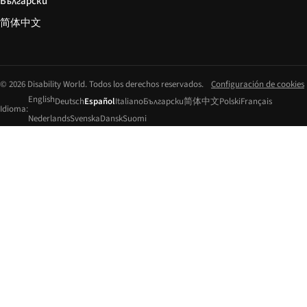
Български
简体中文
© 2026 Disability World. Todos los derechos reservados.
Configuración de cookies
English
Deutsch
Español
Italiano
Български
简体中文
Polski
Français
Idioma:
Nederlands
Svenska
Dansk
Suomi