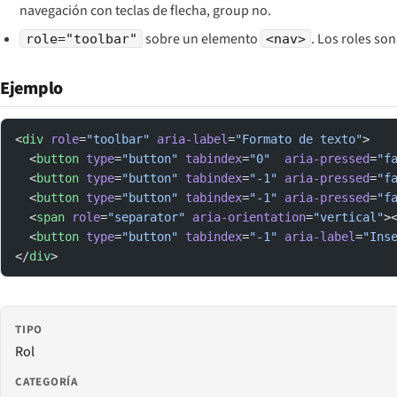
navegación con teclas de flecha, group no.
sobre un elemento
. Los roles so
role="toolbar"
<nav>
Ejemplo
<
div
 role
=
"toolbar"
 aria-label
=
"Formato de texto"
>
  <
button
 type
=
"button"
 tabindex
=
"0"
  aria-pressed
=
"f
  <
button
 type
=
"button"
 tabindex
=
"-1"
 aria-pressed
=
"f
  <
button
 type
=
"button"
 tabindex
=
"-1"
 aria-pressed
=
"f
  <
span
 role
=
"separator"
 aria-orientation
=
"vertical"
>
  <
button
 type
=
"button"
 tabindex
=
"-1"
 aria-label
=
"Ins
</
div
>
TIPO
Rol
CATEGORÍA