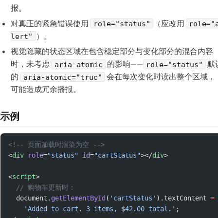
报。
对真正的紧急错误使用
（应改用
role="status"
role="
）。
lert"
视觉隐藏的状态区域在包含稳定部分与变化部分的混合内容
时，未考虑
的影响——
默
aria-atomic
role="status"
的
会在每次变化时读出整个区域，
aria-atomic="true"
可能造成冗余播报。
示例
<!-- 页面加载时渲染为空 -->
<
div
 role
=
"status"
 id
=
"cartStatus"
></
div
>
<
script
>
  // 购物车更新时：
  document.
getElementById
(
'cartStatus'
).textContent 
=
    'Added to cart. 3 items, $42.00 total.'
;