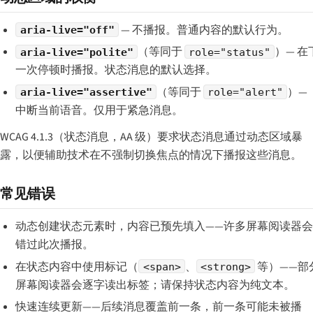
— 不播报。普通内容的默认行为。
aria-live="off"
（等同于
）— 在
aria-live="polite"
role="status"
一次停顿时播报。状态消息的默认选择。
（等同于
）—
aria-live="assertive"
role="alert"
中断当前语音。仅用于紧急消息。
WCAG 4.1.3（状态消息，AA 级）要求状态消息通过动态区域暴
露，以便辅助技术在不强制切换焦点的情况下播报这些消息。
常见错误
动态创建状态元素时，内容已预先填入——许多屏幕阅读器
错过此次播报。
在状态内容中使用标记（
、
等）——部
<span>
<strong>
屏幕阅读器会逐字读出标签；请保持状态内容为纯文本。
快速连续更新——后续消息覆盖前一条，前一条可能未被播