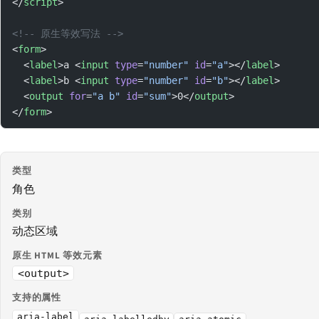
</
script
>
<!-- 原生等效写法 -->
<
form
>
  <
label
>a <
input
 type
=
"number"
 id
=
"a"
></
label
>
  <
label
>b <
input
 type
=
"number"
 id
=
"b"
></
label
>
  <
output
 for
=
"a b"
 id
=
"sum"
>0</
output
>
</
form
>
类型
角色
类别
动态区域
原生 HTML 等效元素
<output>
支持的属性
aria-label