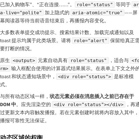
已加入购物车”、“正在连接……”。
等同于
role="status"
a
加上隐式的
——屏
a-live="polite"
aria-atomic="true"
幕阅读器等待当前语音结束后，再播报内容变化。
大多数表单提交成功提示、搜索结果计数、加载完成通知以及
toast 提示均属于此类场景。请将
保留给真正
role="alert"
要打断的情况。
原生
元素自动具有
，适合与
<output>
role="status"
<f
输入框配合使用的计算器式结果展示。在表单上下文之外
rm>
toast 和状态通知场景中，
是标准模
<div role="status">
式。
与所有动态区域一样，
状态元素必须在消息插入之前已存在于
DOM 中
。应先渲染空的
，再
<div role="status"></div>
过更新文本内容触发播报。若在元素创建时就将内容放入其中，
播报可靠性无法保证。
动态区域的权衡