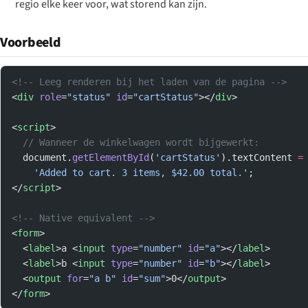
regio elke keer voor, wat storend kan zijn.
Voorbeeld
<!-- Leeg renderen bij het laden van de pagina -->
<
div
 role
=
"status"
 id
=
"cartStatus"
></
div
>
<
script
>
  // Wanneer de winkelwagen wordt bijgewerkt:
  document.
getElementById
(
'cartStatus'
).textContent 
=
    'Added to cart. 3 items, $42.00 total.'
;
</
script
>
<!-- Native equivalent -->
<
form
>
  <
label
>a <
input
 type
=
"number"
 id
=
"a"
></
label
>
  <
label
>b <
input
 type
=
"number"
 id
=
"b"
></
label
>
  <
output
 for
=
"a b"
 id
=
"sum"
>0</
output
>
</
form
>