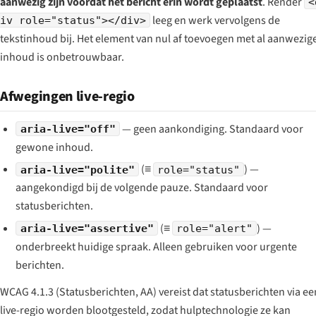
aanwezig zijn voordat het bericht erin wordt geplaatst
. Render
<
leeg en werk vervolgens de
iv role="status"></div>
tekstinhoud bij. Het element van nul af toevoegen met al aanwezig
inhoud is onbetrouwbaar.
Afwegingen live-regio
— geen aankondiging. Standaard voor
aria-live="off"
gewone inhoud.
(≡
) —
aria-live="polite"
role="status"
aangekondigd bij de volgende pauze. Standaard voor
statusberichten.
(≡
) —
aria-live="assertive"
role="alert"
onderbreekt huidige spraak. Alleen gebruiken voor urgente
berichten.
WCAG 4.1.3 (Statusberichten, AA) vereist dat statusberichten via ee
live-regio worden blootgesteld, zodat hulptechnologie ze kan