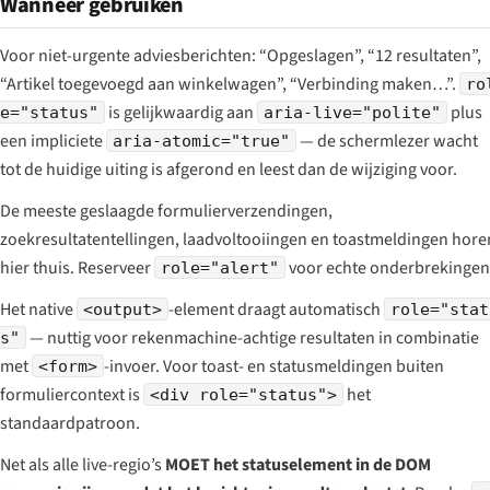
Wanneer gebruiken
Voor niet-urgente adviesberichten: “Opgeslagen”, “12 resultaten”,
“Artikel toegevoegd aan winkelwagen”, “Verbinding maken…”.
ro
is gelijkwaardig aan
plus
e="status"
aria-live="polite"
een impliciete
— de schermlezer wacht
aria-atomic="true"
tot de huidige uiting is afgerond en leest dan de wijziging voor.
De meeste geslaagde formulierverzendingen,
zoekresultatentellingen, laadvoltooiingen en toastmeldingen hore
hier thuis. Reserveer
voor echte onderbrekingen
role="alert"
Het native
-element draagt automatisch
<output>
role="stat
— nuttig voor rekenmachine-achtige resultaten in combinatie
s"
met
-invoer. Voor toast- en statusmeldingen buiten
<form>
formuliercontext is
het
<div role="status">
standaard­patroon.
Net als alle live-regio’s
MOET het statuselement in de DOM