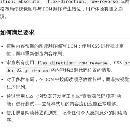
、
或网
ition: absolute
flex-direction: row-reverse
格布局使视觉顺序与 DOM 顺序产生错位，用户体验将随之崩
溃。
如何满足要求
按照内容预期的阅读顺序编写 DOM；使用 CSS 进行视觉定
位，而非重新创造内容序列。
审查所有使用
、CSS
flex-direction: row-reverse
or
或
将内容移出源代码位置的情形。
der
grid-area
对于多栏布局，在 DOM 中按阅读顺序放置各栏，而非按视觉
栏序排列。
通过禁用 CSS（浏览器开发者工具或”查看源代码顺序”功
能）进行测试——去除样式后的内容流仍应能正常理解。
使用屏幕阅读器逐页浏览，记录任何令人感到意外的朗读顺
序。