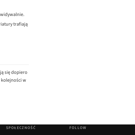
ewidywalnie.
atury trafiają
ją się dopiero
 kolejności w
SPOŁECZNOŚĆ
FOLLOW