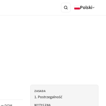
Polski
ZASADA
1. Postrzegalność
WYTYCZNA
na w DOM.