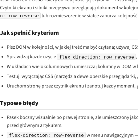
Czytniki ekranu i silniki przepływu przeglądają dokument w kolejno
lub rozmieszczenie w siatce zaburza kolejnoś
n: row-reverse
Jak spełnić kryterium
Pisz DOM w kolejności, w jakiej treść ma być czytana; używaj 
Sprawdzaj każde użycie
flex-direction: row-reverse
W układach wielokolumnowych umieszczaj kolumny w DOM w kole
Testuj, wyłączając CSS (narzędzia deweloperskie przeglądarki,
Uruchom stronę przez czytnik ekranu i zanotuj każdy moment, g
Typowe błędy
Pasek boczny wizualnie po prawej stronie, ale umieszczony jak
przed głównym artykułem.
w menu nawigacyjnym — uż
flex-direction: row-reverse