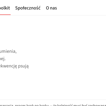
olkit
Społeczność
O nas
zumienia,
ej.
ekwencję psują
cje, narracja, proces krok po kroku — ta kolejność musi być zachowa