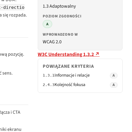
1.3 Adaptowalny
x-directio
 się rozpada.
POZIOM ZGODNOŚCI
A
WPROWADZONO W
WCAG 2.0
W3C Understanding 1.3.2 ↗
łową pozycję.
POWIĄZANE KRYTERIA
ć sens.
Informacje i relacje
A
1.3.1
Kolejność fokusa
A
2.4.3
łącza i CTA
niki ekranu