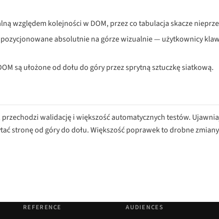
alną względem kolejności w DOM, przez co tabulacja skacze nieprz
 pozycjonowane absolutnie na górze wizualnie — użytkownicy klawi
w DOM są ułożone od dołu do góry przez sprytną sztuczkę siatkową.
 przechodzi walidację i większość automatycznych testów. Ujawnia
tać stronę od góry do dołu. Większość poprawek to drobne zmiany
REFERENCE
AUDIENCES