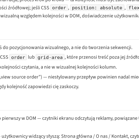
ści źródłowej; jeśli CSS
,
,
order
position: absolute
fle
ć wizualną względem kolejności w DOM, doświadczenie użytkownika
CSS do pozycjonowania wizualnego, a nie do tworzenia sekwencji.
, CSS
lub
, które przenosi treść poza jej źród
order
grid-area
jności czytania, a nie w wizualnej kolejności kolumn.
 „view source order”) — niestylowany przepływ powinien nadal mie
dy kolejność zapowiedzi cię zaskoczy.
o pierwszy w DOM — czytniki ekranu odczytują reklamy, powiązane 
ytkownicy widzący słyszą: Strona główna / O nas / Kontakt, czyt