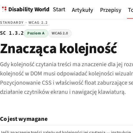
Disability World
Start
Artykuły
Przepisy
To
STANDARDY
·
WCAG 2.2
SC 1.3.2
Poziom A
WCAG 2.0
Znacząca kolejność
Gdy kolejność czytania treści ma znaczenie dla jej ro
kolejność w DOM musi odpowiadać kolejności wizualn
Pozycjonowanie CSS i właściwość float zaburzające s
działanie czytników ekranu i nawigację klawiaturą.
Co jest wymagane
Jeśli znaczenie treści zależy od kolejności jej czytania — instruk