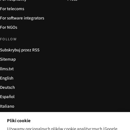
For telecoms
For software integrators
For NGOs
FOLLOW
Subskrybuj przez RSS
Sitemap
llms.txt
English
Deutsch
Español
Italiano
Български
Pliki cookie
简体中文
Używamy opcjonalnych plików cookie analitycznych (Google