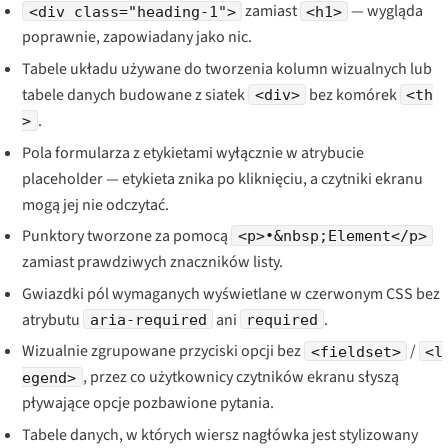
zamiast
— wygląda
<div class="heading-1">
<h1>
poprawnie, zapowiadany jako nic.
Tabele układu używane do tworzenia kolumn wizualnych lub
tabele danych budowane z siatek
bez komórek
<div>
<th
.
>
Pola formularza z etykietami wyłącznie w atrybucie
placeholder — etykieta znika po kliknięciu, a czytniki ekranu
mogą jej nie odczytać.
Punktory tworzone za pomocą
<p>•&nbsp;Element</p>
zamiast prawdziwych znaczników listy.
Gwiazdki pól wymaganych wyświetlane w czerwonym CSS bez
atrybutu
ani
.
aria-required
required
Wizualnie zgrupowane przyciski opcji bez
/
<fieldset>
<l
, przez co użytkownicy czytników ekranu słyszą
egend>
pływające opcje pozbawione pytania.
Tabele danych, w których wiersz nagłówka jest stylizowany