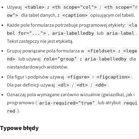
Używaj
z
/
<table>
<th scope="col">
<th scope="r
dla tabel danych, z
opisującym cel tabeli.
ow">
<caption>
Każde pole formularza potrzebuje programowej etykiety:
<la
,
lub
.
bel for="...">
aria-labelledby
aria-label
Tekst zastępczy nie jest etykietą.
Grupuj powiązane pola formularza w
z
<fieldset>
<lege
lub używaj
z
dla
nd>
role="group"
aria-labelledby
niestandardowych widżetów.
Dla figur i podpisów używaj
i
.
<figure>
<figcaption>
Dla par definicji używaj
/
/
.
<dl>
<dt>
<dd>
Oznaczaj pola wymagane zarówno wizualnie (gwiazdka), jak i
programowo (
lub atrybut
aria-required="true"
requi
).
red
Typowe błędy