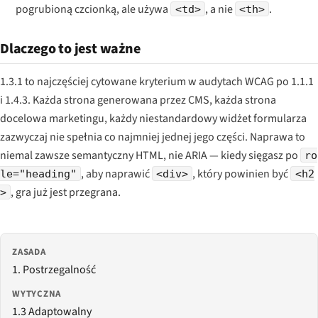
pogrubioną czcionką, ale używa
, a nie
.
<td>
<th>
Dlaczego to jest ważne
1.3.1 to najczęściej cytowane kryterium w audytach WCAG po 1.1.1
i 1.4.3. Każda strona generowana przez CMS, każda strona
docelowa marketingu, każdy niestandardowy widżet formularza
zazwyczaj nie spełnia co najmniej jednej jego części. Naprawa to
niemal zawsze semantyczny HTML, nie ARIA — kiedy sięgasz po
ro
, aby naprawić
, który powinien być
le="heading"
<div>
<h2
, gra już jest przegrana.
>
ZASADA
1. Postrzegalność
WYTYCZNA
1.3 Adaptowalny