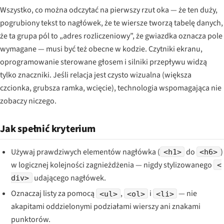
Wszystko, co można odczytać na pierwszy rzut oka — że ten duży,
pogrubiony tekst to nagłówek, że te wiersze tworzą tabelę danych,
że ta grupa pól to „adres rozliczeniowy”, że gwiazdka oznacza pole
wymagane — musi być też obecne w kodzie. Czytniki ekranu,
oprogramowanie sterowane głosem i silniki przepływu widzą
tylko znaczniki. Jeśli relacja jest czysto wizualna (większa
czcionka, grubsza ramka, wcięcie), technologia wspomagająca nie
zobaczy niczego.
Jak spełnić kryterium
Używaj prawdziwych elementów nagłówka (
do
)
<h1>
<h6>
w logicznej kolejności zagnieżdżenia — nigdy stylizowanego
<
udającego nagłówek.
div>
Oznaczaj listy za pomocą
,
i
— nie
<ul>
<ol>
<li>
akapitami oddzielonymi podziałami wierszy ani znakami
punktorów.