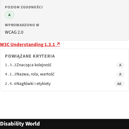
POZIOM ZGODNOŚCI
A
WPROWADZONO W
WCAG 2.0
W3C Understanding 1.3.1 ↗
POWIĄZANE KRYTERIA
Znacząca kolejność
A
1.3.2
Nazwa, rola, wartość
A
4.1.2
Nagłówki i etykiety
AA
2.4.6
Disability World