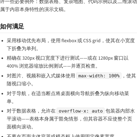
许一些必要例外：数据表格、复杂地图、代码示例以及二维滚动
属于内容本身特性的演示文稿。
如何满足
采用移动优先布局，使用 flexbox 或 CSS grid，使其在小宽度
下折叠为单列。
精确在 320px 视口宽度下进行测试——或在 1280px 窗口以
400% 浏览器缩放比例测试——并逐页检查。
对图片、视频和嵌入式媒体使用
，使其
max-width: 100%
随视口缩小。
对于导航，在适当断点将桌面横向导航折叠为纵向移动菜
单。
对于数据表格，允许在
包装器内部水
overflow-x: auto
平滚动——表格本身属于豁免情形，但其容器不应使整个页
面横向滚动。
不要在页面主体容器或模态框上使用固定像素宽度。