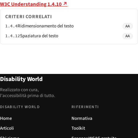
W3C Understanding 1.4.10 ↗
CRITERI CORRELATI
Ridimensionamento del testo
AA
1.4.4
Spaziatura del testo
AA
1.4.12
Disability World
Realizzato con cura,
l'accessibilità prima di tutto.
DISABILITY WORLD
RIFERIMENTI
Home
Normativa
Articoli
Toolkit