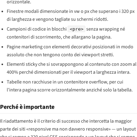
orizzontale.
Finestre modali dimensionate in vw o px che superano i 320 px
di larghezza e vengono tagliate su schermi ridotti.
Campioni di codice in blocchi
senza wrapping né
<pre>
contenitori di scorrimento, che allargano la pagina.
Pagine marketing con elementi decorativi posizionati in modo
assoluto che non tengono conto dei viewport stretti.
Elementi sticky che si sovrappongono al contenuto con zoom al
400% perché dimensionati per il viewport a larghezza intera.
Tabelle non racchiuse in un contenitore overflow, per cui
l’intera pagina scorre orizzontalmente anziché solo la tabella.
Perché è importante
Il riadattamento è il criterio di successo che intercetta la maggior
parte dei siti «responsive ma non davvero responsive» — un layout
che si rompe a 320 pixel CSS corrisponde a un layout che si rompe